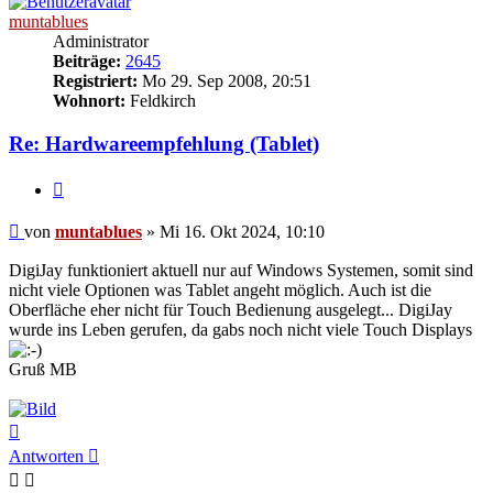
muntablues
Administrator
Beiträge:
2645
Registriert:
Mo 29. Sep 2008, 20:51
Wohnort:
Feldkirch
Re: Hardwareempfehlung (Tablet)
Zitat
Beitrag
von
muntablues
»
Mi 16. Okt 2024, 10:10
DigiJay funktioniert aktuell nur auf Windows Systemen, somit sind
nicht viele Optionen was Tablet angeht möglich. Auch ist die
Oberfläche eher nicht für Touch Bedienung ausgelegt... DigiJay
wurde ins Leben gerufen, da gabs noch nicht viele Touch Displays
Gruß MB
Nach
oben
Antworten