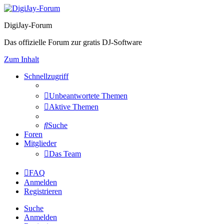
DigiJay-Forum
Das offizielle Forum zur gratis DJ-Software
Zum Inhalt
Schnellzugriff
Unbeantwortete Themen
Aktive Themen
Suche
Foren
Mitglieder
Das Team
FAQ
Anmelden
Registrieren
Suche
Anmelden