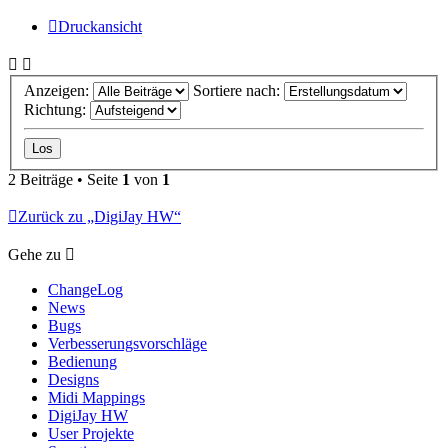
Druckansicht
Anzeigen:
Sortiere nach:
Richtung:
2 Beiträge • Seite
1
von
1
Zurück zu „DigiJay HW“
Gehe zu
ChangeLog
News
Bugs
Verbesserungsvorschläge
Bedienung
Designs
Midi Mappings
DigiJay HW
User Projekte