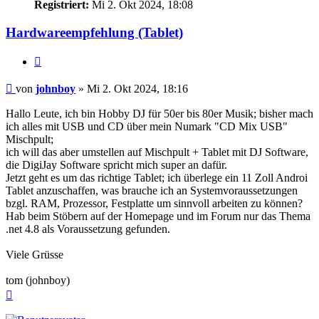
Registriert:
Mi 2. Okt 2024, 18:08
Hardwareempfehlung (Tablet)
Zitat
Beitrag
von
johnboy
»
Mi 2. Okt 2024, 18:16
Hallo Leute, ich bin Hobby DJ für 50er bis 80er Musik; bisher mach
ich alles mit USB und CD über mein Numark "CD Mix USB"
Mischpult;
ich will das aber umstellen auf Mischpult + Tablet mit DJ Software,
die DigiJay Software spricht mich super an dafür.
Jetzt geht es um das richtige Tablet; ich überlege ein 11 Zoll Androi
Tablet anzuschaffen, was brauche ich an Systemvoraussetzungen
bzgl. RAM, Prozessor, Festplatte um sinnvoll arbeiten zu können?
Hab beim Stöbern auf der Homepage und im Forum nur das Thema
.net 4.8 als Voraussetzung gefunden.
Viele Grüsse
tom (johnboy)
Nach
oben