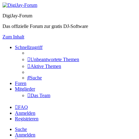
DigiJay-Forum
Das offizielle Forum zur gratis DJ-Software
Zum Inhalt
Schnellzugriff
Unbeantwortete Themen
Aktive Themen
Suche
Foren
Mitglieder
Das Team
FAQ
Anmelden
Registrieren
Suche
Anmelden