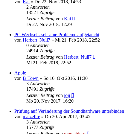
von
Kai
» Do 22. Nov 2018, 14:53
2
Antworten
13521
Zugriffe
Letzter Beitrag
von
Kai
Di 27. Nov 2018, 12:29
PC Wechsel - seltsame Probleme aufgetaucht
von
Herbert_Null7
» Mi 21. Feb 2018, 22:52
0
Antworten
24914
Zugriffe
Letzter Beitrag
von
Herbert_Null7
Mi 21. Feb 2018, 22:52
Apple
von
B-Town
» So 16. Okt 2016, 11:30
3
Antworten
17491
Zugriffe
Letzter Beitrag
von
joji
Mo 20. Nov 2017, 16:20
Prüfung auf Veränderung der Soundhardware unterbinden
von
matzefire
» Do 20. Apr 2017, 03:45
3
Antworten
15777
Zugriffe
Letzter Beitrag
von
muntablues