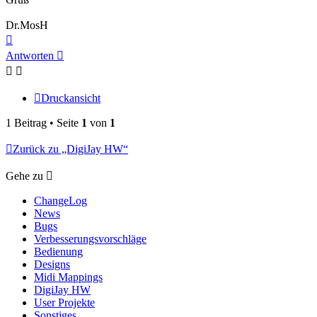
Dr.MosH
Nach
oben
Antworten
Druckansicht
1 Beitrag • Seite
1
von
1
Zurück zu „DigiJay HW“
Gehe zu
ChangeLog
News
Bugs
Verbesserungsvorschläge
Bedienung
Designs
Midi Mappings
DigiJay HW
User Projekte
Sonstiges