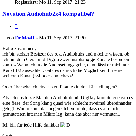
Registriert:
Mo 11. Sep 2017, 21:23
Novation Audiohub2x4 kompatibel?
Zitat
Beitrag
von
Dr.MosH
»
Mo 11. Sep 2017, 21:30
Hallo zusammen,
ich bin stolzer Besitzer des o.g. Audiohubs und möchte wissen, ob
ich mit dem Gerät und DigiJa zwei unabhängige Kanäle bespielen
kann. - Wenn ich in die Audiosettings gehe, dann lässt er mich nur
Kanal 1/2 auswählen. Gibt es da noch die Möglichkeit für einen
weiteren Kanal (3/4 oder ähnliches)?
Oder übersehe ich etwas signifikantes in den Einstellungen?
Als ich das letzte Mal den Audiohub mit DigiJay kombinierte gab es
eine fiese, der Song klang quasi wie schlecht zweimal übereinander
gelegt. Woran kann das liegen? Ich vermute, dass es am nicht
gemuteteten internen Mikro lag, kann das aber nur vermuten...
Ich bin für jede Hilfe dankbar
Gruß