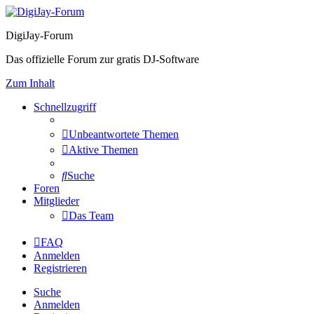
DigiJay-Forum
Das offizielle Forum zur gratis DJ-Software
Zum Inhalt
Schnellzugriff
Unbeantwortete Themen
Aktive Themen
Suche
Foren
Mitglieder
Das Team
FAQ
Anmelden
Registrieren
Suche
Anmelden