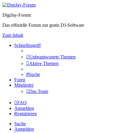
DigiJay-Forum
Das offizielle Forum zur gratis DJ-Software
Zum Inhalt
Schnellzugriff
Unbeantwortete Themen
Aktive Themen
Suche
Foren
Mitglieder
Das Team
FAQ
Anmelden
Registrieren
Suche
Anmelden