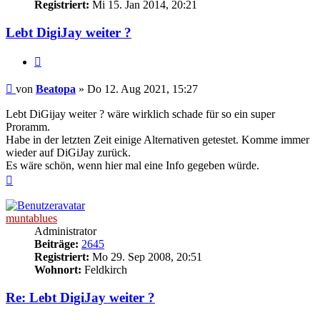
Registriert:
Mi 15. Jan 2014, 20:21
Lebt DigiJay weiter ?
Zitat
Beitrag
von
Beatopa
»
Do 12. Aug 2021, 15:27
Lebt DiGijay weiter ? wäre wirklich schade für so ein super
Proramm.
Habe in der letzten Zeit einige Alternativen getestet. Komme immer
wieder auf DiGiJay zurück.
Es wäre schön, wenn hier mal eine Info gegeben würde.
Nach
oben
muntablues
Administrator
Beiträge:
2645
Registriert:
Mo 29. Sep 2008, 20:51
Wohnort:
Feldkirch
Re: Lebt DigiJay weiter ?