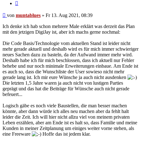
Zitat
Beitrag
von
muntablues
»
Fr 13. Aug 2021, 08:39
Ich denke ich hab schon mehrere Male erklärt was derzeit das Plan
mit den jetzigen DigiJay ist, aber ich machs gerne nochmal:
Die Code Basis/Technologie vom aktuellen Stand ist leider nicht
mehr gerade aktuell und deshalb wird es für mich immer schwieriger
neues Sachen dazu zu basteln, da der Aufwand immer mehr wird.
Deshalb habe ich für mich beschlossen, dass ich aktuell nur Fehler
behebe und nur noch minimale Erweiterungen einbaue. Am Ende ist
es auch so, dass die Wunschliste der User sowieso nicht mehr
gerade lang ist. Ich mir eure Wünsche ja auch nicht ausdenken
Die letzten 1,5 Jahre waren ja auch nicht von lustigen Parties
geprägt und das hat die Beiträge für Wünsche auch nicht gerade
befeuert...
Logisch gäbe es noch viele Baustellen, die man besser machen
könnte, aber dann würde ich alles neu machen aber da fehlt halt
leider die Zeit. Ich will hier nicht allzu viel von meinem privaten
Leben erzählen, aber am Ende ist es halt so, dass Familie und meine
Kunden in meiner Zeitplanung um einiges weiter vorne stehen, als
eine Freeware
Hoffe das ist jedem klar.