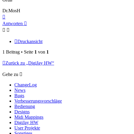
Dr.MosH
Nach
oben
Antworten
Druckansicht
1 Beitrag • Seite
1
von
1
Zurück zu „DigiJay HW“
Gehe zu
ChangeLog
News
Bugs
Verbesserungsvorschläge
Bedienung
Designs
Midi Mappings
DigiJay HW
User Projekte
Sonstiges