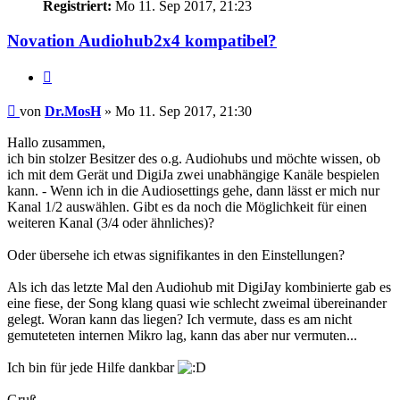
Registriert:
Mo 11. Sep 2017, 21:23
Novation Audiohub2x4 kompatibel?
Zitat
Beitrag
von
Dr.MosH
»
Mo 11. Sep 2017, 21:30
Hallo zusammen,
ich bin stolzer Besitzer des o.g. Audiohubs und möchte wissen, ob
ich mit dem Gerät und DigiJa zwei unabhängige Kanäle bespielen
kann. - Wenn ich in die Audiosettings gehe, dann lässt er mich nur
Kanal 1/2 auswählen. Gibt es da noch die Möglichkeit für einen
weiteren Kanal (3/4 oder ähnliches)?
Oder übersehe ich etwas signifikantes in den Einstellungen?
Als ich das letzte Mal den Audiohub mit DigiJay kombinierte gab es
eine fiese, der Song klang quasi wie schlecht zweimal übereinander
gelegt. Woran kann das liegen? Ich vermute, dass es am nicht
gemuteteten internen Mikro lag, kann das aber nur vermuten...
Ich bin für jede Hilfe dankbar
Gruß