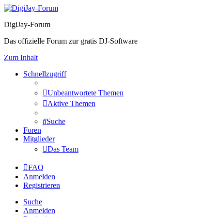
DigiJay-Forum
Das offizielle Forum zur gratis DJ-Software
Zum Inhalt
Schnellzugriff
Unbeantwortete Themen
Aktive Themen
Suche
Foren
Mitglieder
Das Team
FAQ
Anmelden
Registrieren
Suche
Anmelden