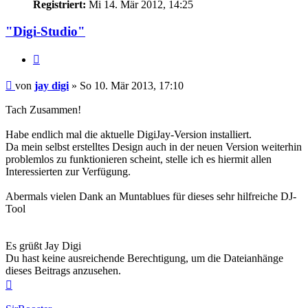
Registriert:
Mi 14. Mär 2012, 14:25
"Digi-Studio"
Zitat
Beitrag
von
jay digi
»
So 10. Mär 2013, 17:10
Tach Zusammen!
Habe endlich mal die aktuelle DigiJay-Version installiert.
Da mein selbst erstelltes Design auch in der neuen Version weiterhin
problemlos zu funktionieren scheint, stelle ich es hiermit allen
Interessierten zur Verfügung.
Abermals vielen Dank an Muntablues für dieses sehr hilfreiche DJ-
Tool
Es grüßt Jay Digi
Du hast keine ausreichende Berechtigung, um die Dateianhänge
dieses Beitrags anzusehen.
Nach
oben