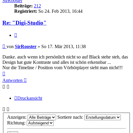
SirRooster
Beiträge:
212
Registriert:
So 24. Feb 2013, 16:44
Re: "Digi-Studio"
Zitat
Beitrag
von
SirRooster
»
So 17. Mär 2013, 11:38
Danke. auch wenn ich persönlich nicht so auf Black stehe steh, das
Design hat gute Kontraste und alles ist schön erkennbar ...
Nur die Timeline / Position vom Vörhörplayer sieht man nicht!!!
Nach
oben
Antworten
Druckansicht
Anzeigen:
Sortiere nach:
Richtung: