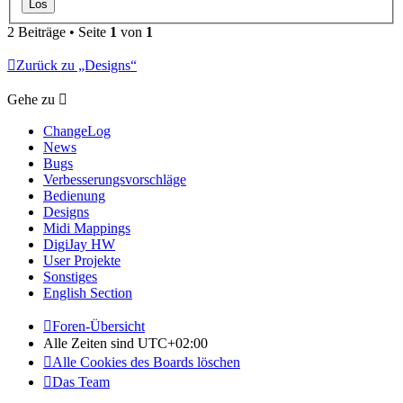
2 Beiträge • Seite
1
von
1
Zurück zu „Designs“
Gehe zu
ChangeLog
News
Bugs
Verbesserungsvorschläge
Bedienung
Designs
Midi Mappings
DigiJay HW
User Projekte
Sonstiges
English Section
Foren-Übersicht
Alle Zeiten sind
UTC+02:00
Alle Cookies des Boards löschen
Das Team