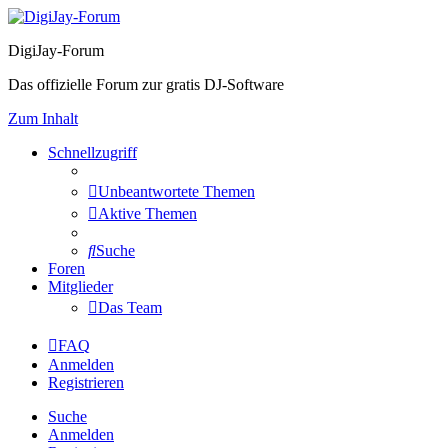
DigiJay-Forum
Das offizielle Forum zur gratis DJ-Software
Zum Inhalt
Schnellzugriff
Unbeantwortete Themen
Aktive Themen
Suche
Foren
Mitglieder
Das Team
FAQ
Anmelden
Registrieren
Suche
Anmelden