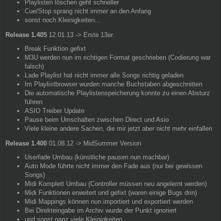
Playlisten löschen geht schneller
Cue/Stop sprang nicht immer an den Anfang
sonst noch Kleinigkeiten...
Release 1.405
12.01.13 -> Erste 13er
Break Funktion gefixt
M3U werden nun im richtigen Format geschrieben (Codierung war
falsch)
Lade Playlist hat nicht immer alle Songs richtig geladen
Im Playlistbrowser wurden manche Buchstaben abgeschnitten
Die automatische Playlistenspeicherung konnte zu einen Absturz
führen
ASIO Treiber Update
Pause beim Umschalten zwischen Direct und Asio
Viele kleine andere Sachen, die mir jetzt aber nicht mehr einfallen
Release 1.400
01.08.12 -> MidSummer Version
Userfade Umbau (künstliche pausen nun machbar)
Auto Mode führte nicht immer den Fade aus (nur bei gewissen
Songs)
Midi Komplett Umbau (Controller müssen neu angelernt werden)
Midi Funktionen erweitert und gefixt (waren einige Bugs drin)
Midi Mappings können nun importiert und exportiert werden
Bei Direkteingabe im Archiv wurde der Punkt ignoriert
und sonst ganz viele Kleinigkeiten