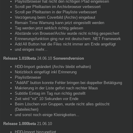
Playlistbrowser hat nicht den richtigen Pfad eingelesen
Scroll per Pfeiltasten im Archivbrowser verbessert
Scroll per Pfeiltasten in der Playliste verbessert
Verzögerung beim Coverbild (Archiv) eingebaut
Remain Time Warnung kann jetzt eingestellt werden
Tag werden jetzt wirklich richtig gelesen
Abstände von Browser/Archiv wurde nicht richtig gespeichert
Erinnerungsfunktion ging nur mit deutschem .NET Framework
Add All Button hat die Files nicht immer am Ende angefügt
und einiges mehr...
Release 1.010beta
24.06.10
Sonwendversion
HDD-Import geändert (Archiv bleibt erhalten)
Notizblock eingefügt inkl Erinnerung
Playlistbrowser
"AddAll" button konnte Fehler bringen bei doppelter Betätigung
Makrierung in der Liste gefixt nach rechter Maus
Subtitle Eintag im Tag nun richtig gestellt
Zeit wird "rot" 10 Sekunden vor Ende
Beim Löschen von Gruppen, wurde nicht alles gelöscht
(Dateileichen)
und sonst noch einige Kleinigkeiten...
Release 1.000beta
21.06.10
HDD-Import hinzugefügt