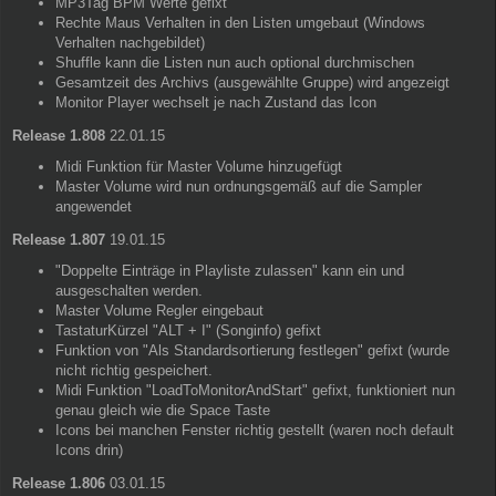
MP3Tag BPM Werte gefixt
Rechte Maus Verhalten in den Listen umgebaut (Windows
Verhalten nachgebildet)
Shuffle kann die Listen nun auch optional durchmischen
Gesamtzeit des Archivs (ausgewählte Gruppe) wird angezeigt
Monitor Player wechselt je nach Zustand das Icon
Release 1.808
22.01.15
Midi Funktion für Master Volume hinzugefügt
Master Volume wird nun ordnungsgemäß auf die Sampler
angewendet
Release 1.807
19.01.15
"Doppelte Einträge in Playliste zulassen" kann ein und
ausgeschalten werden.
Master Volume Regler eingebaut
TastaturKürzel "ALT + I" (Songinfo) gefixt
Funktion von "Als Standardsortierung festlegen" gefixt (wurde
nicht richtig gespeichert.
Midi Funktion "LoadToMonitorAndStart" gefixt, funktioniert nun
genau gleich wie die Space Taste
Icons bei manchen Fenster richtig gestellt (waren noch default
Icons drin)
Release 1.806
03.01.15