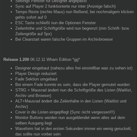
Settings Fenster für Designer angepasst
Sync auf Player 2 funktionierte nur inter (Anzeige falsch)
Tempo Reste (rechte Maus) nun fließend, bei nochmaligem klicken
gehts sofort auf 0
ESC Taste schließt nun die Optionen Fenster
Zeilenhöhe und Schriftgröße wird nun begrenzt (min Schrift- bzw.
Zeilengröße auf 5px)
Bei Clearstart waren falsche Gruppen im Archivbrowser
Release 1.200
06.12.11 Wham Edition *gg*
Designer eingebaut (nahezu alles frei einstellbar was zu sehen ist)
Player Design reduziert
Fade Sektion umgebaut
Bei einem Fade konnte es sein, dass die Player gemutet wurden
STRG + Mausrad ändert nun die Schriftgröße des Listen (Waitlist,
Archiv und Browser)
ALT+Mausrad ändert die Zeilenhähe in den Listen (Waitlist und
Archiv)
Cover in die Listen eingepflegt (Sync nicht vergessen!!!)
Monitor Buttons werden nun ausgeblendet wenn alles auf dem
selben Ausgang liegt
Waveform hat in den ersten Sekunden immer ein wenig geruckelt,
das sollte nun vorbei sein