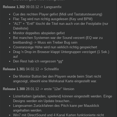
Release 1.302
09.03.12 -> Langsamfix
Cue des rechten Player gefixt (Midi und Tastatursteuerung)
Flac Tag wird nun richtig ausgelesen (Key und BPM)
"ALT" + "Entf" löscht die Titel nun auch von der Festplatte (nur
Dateiliste)
Monitor doppeltes abspielen gefixt
Bei manchen Systemen war der Sound verzerrt (EQ war zu
breitbanding) -> Muss ein Treiber Bug sein
Coveranzeige Höhe wird nun wirklich richtig gespeichert
Drag 'n Drop im Browser klappt Untergruppen verzögert (1 Sek.)
auf
Den Rest hab ich vergessen *gg*
Release 1.301
04.02.12 -> Schnellfix
Der Monitor Button bei den Playern wurde beim Start nicht
angezeigt, obwohl eine Mehrkanal Karte eingestellt war.
Release 1.300
28.01.12 -> erste "12er" Version
Listenfarben (geladen, spielend) können eingestellt werden. Einge
Designs werden ein Update brauchen...
Langesamen Zurückfahren des Pitch kann per Mausklick
angehalten werden.
Win7 mit DirectSound und 4 Kanal Karten funktionierte nicht