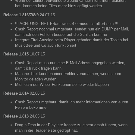
Wenn der zuletzt verwendete Sound Ornder nicht mehr existiert
hat, konnten keine Files mehr hinzugefügt werden.
Release 1.816/7/8/9
24.07.15
!!! ACHTUNG .NET FRamework 4.0 muss installiert sein !!!
Crash Report nochmal umgebaut, sendet nun ein DUMP per Mail,
damit ich den Fehlern besser auf die Schlich komme
Interpret Titel Anzeige beim Player geändert damit der Tooltip bei
MusicBee und Co auch funktioniert
Release 1.815
10.07.15
Crash Report muss nun eine E-Mail Adress angegeben werden,
damit ich rück fragen kann!
Manche Titel konnten einen Fehler verursachen, wenn sie im
Monitor geladen wurden
Midi learn der Wheel-Funktionen sollte wieder klappen
Release 1.814
02.06.15
Crash Report umgebaut, damit ich mehr Informationen von euren
Fehlern bekomme.
Release 1.813
24.05.15
Drag n Drop in der Playliste konnte zu einem crash führen, wenn
man in die Headerleiste gedropt hat.