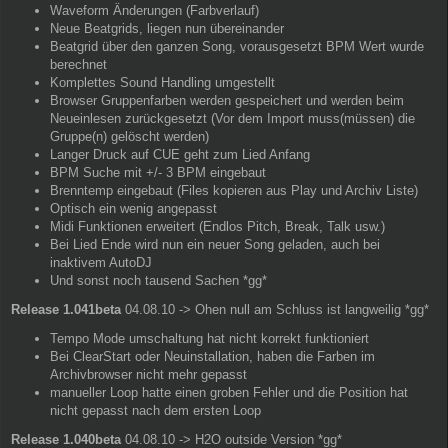
Waveform Änderungen (Farbverlauf)
Neue Beatgrids, liegen nun übereinander
Beatgrid über den ganzen Song, vorausgesetzt BPM Wert wurde
berechnet
Komplettes Sound Handling umgestellt
Browser Gruppenfarben werden gespeichert und werden beim
Neueinlesen zurückgesetzt (Vor dem Import muss(müssen) die
Gruppe(n) gelöscht werden)
Langer Druck auf CUE geht zum Lied Anfang
BPM Suche mit +/- 3 BPM eingebaut
Brenntemp eingebaut (Files kopieren aus Play und Archiv Liste)
Optisch ein wenig angepasst
Midi Funktionen erweitert (Endlos Pitch, Break, Talk usw.)
Bei Lied Ende wird nun ein neuer Song geladen, auch bei
inaktivem AutoDJ
Und sonst noch tausend Sachen *gg*
Release 1.041beta
04.08.10 -> Ohen null am Schluss ist langweilig *gg*
Tempo Mode umschaltung hat nicht korrekt funktioniert
Bei ClearStart oder Neuinstallation, haben die Farben im
Archivbrowser nicht mehr gepasst
manueller Loop hatte einen groben Fehler und die Position hat
nicht gepasst nach dem ersten Loop
Release 1.040beta
04.08.10 -> H2O outside Version *gg*