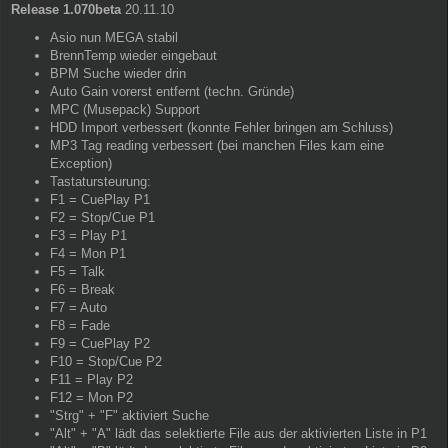
Release 1.070beta
20.11.10
Asio nun MEGA stabil
BrennTemp wieder eingebaut
BPM Suche wieder drin
Auto Gain vorerst entfernt (techn. Gründe)
MPC (Musepack) Support
HDD Import verbessert (konnte Fehler bringen am Schluss)
MP3 Tag reading verbessert (bei manchen Files kam eine
Exception)
Tastatursteurung:
F1 = CuePlay P1
F2 = Stop/Cue P1
F3 = Play P1
F4 = Mon P1
F5 = Talk
F6 = Break
F7 = Auto
F8 = Fade
F9 = CuePlay P2
F10 = Stop/Cue P2
F11 = Play P2
F12 = Mon P2
"Strg" + "F" aktiviert Suche
"Alt" + "A" lädt das selektierte File aus der aktivierten Liste in P1