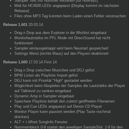
Sampler Text mit Nummer versehen (für HotKeys)
Midi für HC4500 LEDs angepasst (Display kommt im nächsten
Release)
Files ohne MP3 Tag konnten beim Laden einen Fehler verursachen
Release 1.601
20.03.14
Drag n Drop aus dem Explorer in die Wishlist eingebaut
Monitorlautstärke im PFL Mode mit DirectSound hat nicht
funktioniert
Sampler ein/ausgeklappt wird beim Neustart gespeichert
Settings Menü (rechte Maus) auf den Playern deaktiviert
Release 1.600
17.03.14 First 14
Drag n Drop zwischen Musicbee und DGJ gefixt
BPM Listen als Playliste Import gefixt
DGJ kann mit Priorität "High" gestartet werden
Möglichkeit beim Abspielen der Samples die Lautstärke der Player
auf Talklevel zu senken eingebaut
Dynamic Amp in Sampler eingebaut
Speichere Playliste behält den zuletzt geöffneten Filenamen
Play und Cue LEDs angepasst auf Denon CD Player
Monitor Player kann pausiert werden (Play Taste nochmal
drücken)
ALT + I öffnet SongInfo Fenster
Nummernblock 0-9 startet den jeweiligen SampleSlot. 1-9 für den