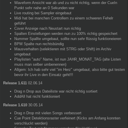
Waveform Ansicht war ab und zu nicht richtig, wenn der CueIn
Punkt sehr nahe an 0 Sekunden war
Live routing bei Sampler eingebaut
Midi hat bei manchen Controllern zu einem schweren Fehelr
geführt
Cover Anzeige nach Neustart nun richtig
Spalten Einstellungen werden nun zu 100% richtig gespeichert
Nummer Spallte umgebaut, sollte nun sehr flüssig funktioneieren
BPM Spalte nun rechtsbündig
Mausverhalten (selektieren mit STRG oder Shift) im Archiv
umgebaut
Playlisten "auto" Name, ist nun JAHR_MONAT_TAG (alte Listen
muss man selber umbenennen)
Allgem: Ich hab sehr viel "im Herz" umgebaut, also bitte gut testen
bevor ihr Live in den Einsatz geht!!!
Release 1.611
02.06.14
Drag n Drop aus Dateiliste war nicht richtig sortiert
AddAll hat nicht funktioniert
Release 1.610
30.05.14
Drag n Drop mit vielen Songs verbessert
Cue Point Detektionsraster verfeinert (Kicks am Anfang konnten
verschluckt werden)