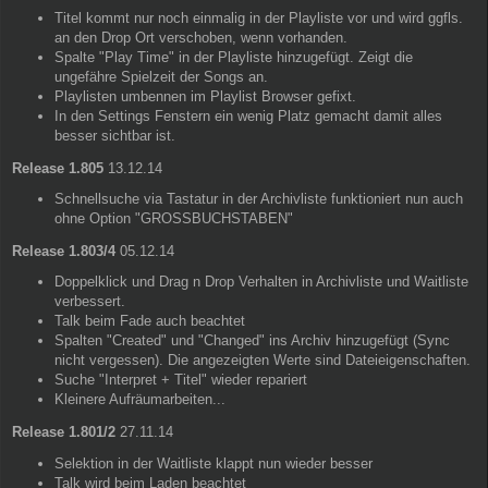
Titel kommt nur noch einmalig in der Playliste vor und wird ggfls.
an den Drop Ort verschoben, wenn vorhanden.
Spalte "Play Time" in der Playliste hinzugefügt. Zeigt die
ungefähre Spielzeit der Songs an.
Playlisten umbennen im Playlist Browser gefixt.
In den Settings Fenstern ein wenig Platz gemacht damit alles
besser sichtbar ist.
Release 1.805
13.12.14
Schnellsuche via Tastatur in der Archivliste funktioniert nun auch
ohne Option "GROSSBUCHSTABEN"
Release 1.803/4
05.12.14
Doppelklick und Drag n Drop Verhalten in Archivliste und Waitliste
verbessert.
Talk beim Fade auch beachtet
Spalten "Created" und "Changed" ins Archiv hinzugefügt (Sync
nicht vergessen). Die angezeigten Werte sind Dateieigenschaften.
Suche "Interpret + Titel" wieder repariert
Kleinere Aufräumarbeiten...
Release 1.801/2
27.11.14
Selektion in der Waitliste klappt nun wieder besser
Talk wird beim Laden beachtet