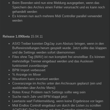
Beim Beenden wird nun eine Meldung ausgegeben, wenn das
Speichern des Archivs einen Fehler verursacht und es kann noch
gehandelt werden
Es können nun auch mehrere Midi Controller parallel verwendet
werden
Release 1.090beta
15.04.11
ASIO Treiber konnten DigiJay zum Absturz bringen, wenn in den
Buffereinstellungen herum gespielt wurde. Jetzt sollte das klappen
und die Settings werden sofort übernommen
Files ohne Tag (WAV) ist nun komplett frei einstellbar. Es können
mehrstellige Trenner eingebaut werden und das Auslesen
funktioniert zuverlässiger
BPM Import verbessert
% Anzeige im Mixer
Waveform kann invertiert werden
Coveranzeige im Archiv unter den Archivaum geplanzt (ein und
ausblenden über Archiv Menü)
Rotes Kreuz Problem nach Settings sollte weg sein
Suche nach Jahr und BPM klappt jetzt
Leertaste warf Fehlermeldung, wenn keine Ergebnisse vor lagen
Midi Endlos Controll eingebaut um durch die Listen zu scrollen
ACHTUNG DigiJay muss mit dem Controller einmal leer