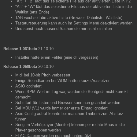
"Alt" + "B" lädt das selektierte File aus der aktivierten Liste in P2
"Alt" + "W" lädt das selektierte File aus der aktivierten Liste in die
Waitlist (ans Ende)
TAB wechselt die aktive Liste (Browser, Dateiliste, Waitliste)
Tastatursteuerung kann auch im Settings Menü deaktiviert werden
Und sonst noch tausend Sachen die mir nicht einfallen...
Release 1.061beta
21.10.10
Installer hatte einen Fehler (eine dll vergessen)
Release 1.060beta
20.10.10
Midi bei 10-bit Pitch verbessert
Einige Soundkarten bei WDM hatten kurze Aussetzer
ASIO optimiert
Wenn BPM Wert im Tag war, wurden die Beatgrids nicht korrekt
gemacht
Schriftart für Listen und Browser kann nun geändert werden
Bei M3U (V1) wurde immer der erste Eintag ignoriert
Asio Config aufruf konnte bei manchen Treibern zum Absturz
führen
Song im Vorhörplayer (Monitor) können per rechte Maus in die
Player geschoben werden
FLAC Dateien werden nun auch unterstützt