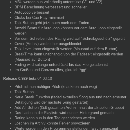
M3U werden nun vollständig unterstützt (V1 und V2)
BPM Berechnung verbessert und schneller
AutoLoop verbessert
Clicks bei Cue Play minimiert
Talk Button geht jetzt auch nach dem Faden
Anzahl Beats für AutoLoop können vor dem Auto Loop eingstellt
werden
Vor dem Schreiben des Rating wird auf "Schreibgeschütz" geprüft
Cover (Archiv) wird sicher ausgeblendet
Talk Level kann eingestellt werden (Mausrad auf dem Button)
BreakTime kann unabhängig von der Fadezeit eingestellt werden
(Mausrad auf Button)
Fading wird solange unterdrückt bis das File geladen ist
Im Großen und Ganzen alles, glau ich *gg*
Release 0.929 beta
04.03.10
Pitch ist nun richtiger Pitch (knacksen auch weg)
Talk Button
Neue Break Funktion (faded aktuellen Song aus und nach erneuter
Betätigung wird der nächste Song gestartet)
Add All Button (lädt gesamten Archiv Inhalt der aktuellen Gruppe)
Das Laden in die Playliste wird nun im Hintergrund gemacht
Rating kann nun in den Tag geschrieben werden
Löschen im Archiv konnte Fehler provozieren
Werte wurden in den Programmeinstellungen falsch angezeigt