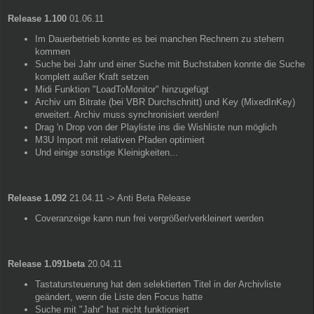
Release 1.100
01.06.11
Im Dauerbetrieb konnte es bei manchen Rechnern zu stehern
kommen
Suche bei Jahr und einer Suche mit Buchstaben konnte die Suche
komplett außer Kraft setzen
Midi Funktion "LoadToMonitor" hinzugefügt
Archiv um Bitrate (bei VBR Durchschnitt) und Key (MixedInKey)
erweitert. Archiv muss synchronisiert werden!
Drag 'n Drop von der Playliste ins die Wishliste nun möglich
M3U Import mit relativen Pfaden optimiert
Und einige sonstige Kleinigkeiten...
Release 1.092
21.04.11 -> Anti Beta Release
Coveranzeige kann nun frei vergrößer/verkleinert werden
Release 1.091beta
20.04.11
Tastatursteuerung hat den selektierten Titel in der Archivliste
geändert, wenn die Liste den Focus hatte
Suche mit "Jahr" hat nicht funktioniert