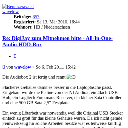
oben
wavelow
Beiträge:
853
Registriert:
Sa 13. Mär 2010, 16:44
Wohnort:
HB / Niedersachsen
Re: DigiJay zum Mitnehmen bitte - All-In-One-
Audio-HDD-Box
Zitat
Beitrag
von
wavelow
»
So 6. Feb 2011, 15:42
Die Audiobox 2 ist fertig und rennt
Flacheres Gehäuse damit es besser in die Laptoptasche passt.
Eingebaut wurde die Platine von der NI Audio2, ein 4fach USB
Hub, ein Logitech Funkmaus Receiver, ein kleiner Sata Controller
und eine 500 GB Sata 2,5" Festplatte.
Ein wenig Lötarbeit war notwendig weil die Original USB Stecker
einfach zu groß für das kleine Gehäuse waren. Da ich nicht gerade
Feinwerkzeug für solche Arbeiten besitze war es teilweise knifflig