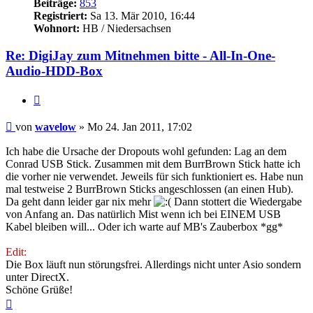
Beiträge:
853
Registriert:
Sa 13. Mär 2010, 16:44
Wohnort:
HB / Niedersachsen
Re: DigiJay zum Mitnehmen bitte - All-In-One-
Audio-HDD-Box
Zitat
Beitrag
von
wavelow
»
Mo 24. Jan 2011, 17:02
Ich habe die Ursache der Dropouts wohl gefunden: Lag an dem
Conrad USB Stick. Zusammen mit dem BurrBrown Stick hatte ich
die vorher nie verwendet. Jeweils für sich funktioniert es. Habe nun
mal testweise 2 BurrBrown Sticks angeschlossen (an einen Hub).
Da geht dann leider gar nix mehr
Dann stottert die Wiedergabe
von Anfang an. Das natürlich Mist wenn ich bei EINEM USB
Kabel bleiben will... Oder ich warte auf MB's Zauberbox *gg*
Edit:
Die Box läuft nun störungsfrei. Allerdings nicht unter Asio sondern
unter DirectX.
Schöne Grüße!
Nach