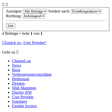
Anzeigen:
Sortiere nach:
Richtung:
4 Beiträge • Seite
1
von
1
Zurück zu „User Projekte“
Gehe zu
ChangeLog
News
Bugs
Verbesserungsvorschläge
Bedienung
Designs
Midi Mappings
DigiJay HW
User Projekte
Sonstiges
English Section