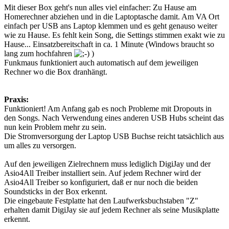
Mit dieser Box geht's nun alles viel einfacher: Zu Hause am
Homerechner abziehen und in die Laptoptasche damit. Am VA Ort
einfach per USB ans Laptop klemmen und es geht genauso weiter
wie zu Hause. Es fehlt kein Song, die Settings stimmen exakt wie zu
Hause... Einsatzbereitschaft in ca. 1 Minute (Windows braucht so
lang zum hochfahren
)
Funkmaus funktioniert auch automatisch auf dem jeweiligen
Rechner wo die Box dranhängt.
Praxis:
Funktioniert! Am Anfang gab es noch Probleme mit Dropouts in
den Songs. Nach Verwendung eines anderen USB Hubs scheint das
nun kein Problem mehr zu sein.
Die Stromversorgung der Laptop USB Buchse reicht tatsächlich aus
um alles zu versorgen.
Auf den jeweiligen Zielrechnern muss lediglich DigiJay und der
Asio4All Treiber installiert sein. Auf jedem Rechner wird der
Asio4All Treiber so konfiguriert, daß er nur noch die beiden
Soundsticks in der Box erkennt.
Die eingebaute Festplatte hat den Laufwerksbuchstaben "Z"
erhalten damit DigiJay sie auf jedem Rechner als seine Musikplatte
erkennt.