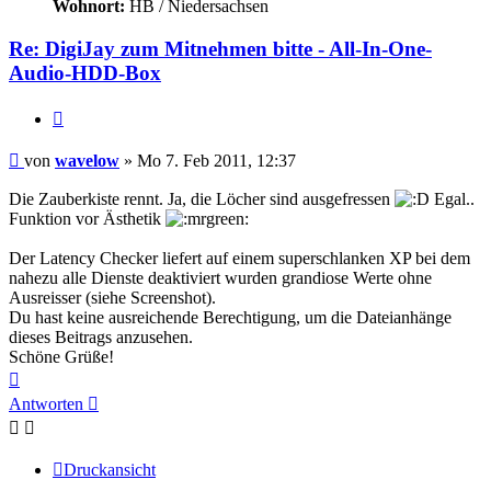
Wohnort:
HB / Niedersachsen
Re: DigiJay zum Mitnehmen bitte - All-In-One-
Audio-HDD-Box
Zitat
Beitrag
von
wavelow
»
Mo 7. Feb 2011, 12:37
Die Zauberkiste rennt. Ja, die Löcher sind ausgefressen
Egal..
Funktion vor Ästhetik
Der Latency Checker liefert auf einem superschlanken XP bei dem
nahezu alle Dienste deaktiviert wurden grandiose Werte ohne
Ausreisser (siehe Screenshot).
Du hast keine ausreichende Berechtigung, um die Dateianhänge
dieses Beitrags anzusehen.
Schöne Grüße!
Nach
oben
Antworten
Druckansicht