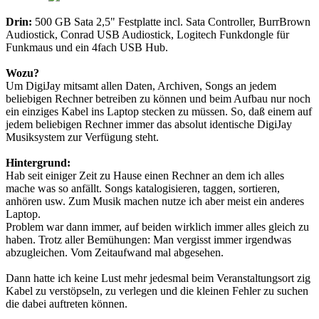
Drin:
500 GB Sata 2,5" Festplatte incl. Sata Controller, BurrBrown
Audiostick, Conrad USB Audiostick, Logitech Funkdongle für
Funkmaus und ein 4fach USB Hub.
Wozu?
Um DigiJay mitsamt allen Daten, Archiven, Songs an jedem
beliebigen Rechner betreiben zu können und beim Aufbau nur noch
ein einziges Kabel ins Laptop stecken zu müssen. So, daß einem auf
jedem beliebigen Rechner immer das absolut identische DigiJay
Musiksystem zur Verfügung steht.
Hintergrund:
Hab seit einiger Zeit zu Hause einen Rechner an dem ich alles
mache was so anfällt. Songs katalogisieren, taggen, sortieren,
anhören usw. Zum Musik machen nutze ich aber meist ein anderes
Laptop.
Problem war dann immer, auf beiden wirklich immer alles gleich zu
haben. Trotz aller Bemühungen: Man vergisst immer irgendwas
abzugleichen. Vom Zeitaufwand mal abgesehen.
Dann hatte ich keine Lust mehr jedesmal beim Veranstaltungsort zig
Kabel zu verstöpseln, zu verlegen und die kleinen Fehler zu suchen
die dabei auftreten können.