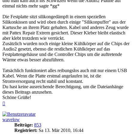
und man kam auch ins Schwitzen wenn die Audio2 Platine auf
einmal nichts mehr sagte *gg*
Die Festplatte sitzt silikongedämpft in einem speziellen
Silikonkissen und wird oben durch einige "Silikonpuffer" aus der
Kartusche an ihrem Platz gehalten. Kabel und anderes Zeug wurde
mit Pattex Repair Extrem gesichert. Dieser Kleber bleibt elastisch
aber klebt trotzdem wie verrückt.
Zusätzlich wurden noch einige kleine Kühlkörper auf die Chips der
Audio2 gesetzt, ebenso die restlichen Kühlkörper auf das
Festplattengehäuse und die Controller Chips um die auftretende
Wärme etwas besser abzuführen.
Tatsächlich funktioniert alles reibungslos auch mit nur einem USB
Kabel. Wenn die Platte erstmal angelaufen ist, ist die
Stromversorgung recht stabil und konstant.
Du hast keine ausreichende Berechtigung, um die Dateianhänge
dieses Beitrags anzusehen.
Schöne Grüße!
Nach
oben
wavelow
Beiträge:
853
Registriert:
Sa 13. Mär 2010, 16:44