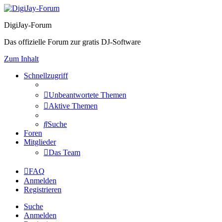
DigiJay-Forum
Das offizielle Forum zur gratis DJ-Software
Zum Inhalt
Schnellzugriff
Unbeantwortete Themen
Aktive Themen
Suche
Foren
Mitglieder
Das Team
FAQ
Anmelden
Registrieren
Suche
Anmelden