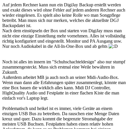
Auf jedem Rechner kann nun ein DigiJay Backup erstellt werden
und exakt dieses wird ohne Fehler auf jedem anderen Rechner auch
wieder eingelesen. Es spielt also keine Rolle wo man Songpflege
betreibt. Man muss sich nur merken, welches die aktuellste DGJ
Backupdatei ist.
Nach dem einstöpseln der Box und starten von DigiJay muss man
nicht eine einzige Einstellung mehr vornehmen. Alles ist vollständig
richtig konfiguriert und eingestellt. Monitor und PA Ausgang usw.
Nur noch Audiokabel in die All-In-One-Box und ab gehts
Noch ist alles im innern im "Schuhschachteldesign" also nur stumpf
zusammengesteckt. Muss sich erstmal eine Weile bewähren in
Zukunft.
Außerdem arbeitet MB ja auch noch an seiner Midi-Audio-Box.
Wenn man dann alle Erfahrungen später zusammenlegt, könnte man
eine Box bauen die wirklich alles kann. Midi DJ Controller,
HighQuality Audio und Festplatte in einer flachen Kiste die man
einfach vor's Laptop legt.
Problematisch und heikel ist es immer, viele Geräte an einem
einzigen USB Bus zu betreiben. Da rauschen eine Menge Daten
kreuz und quer. Dazu kommt die begrenzte Stromabgabe der
meisten USB Buchsen. Festplatten haben einen relativ hohen