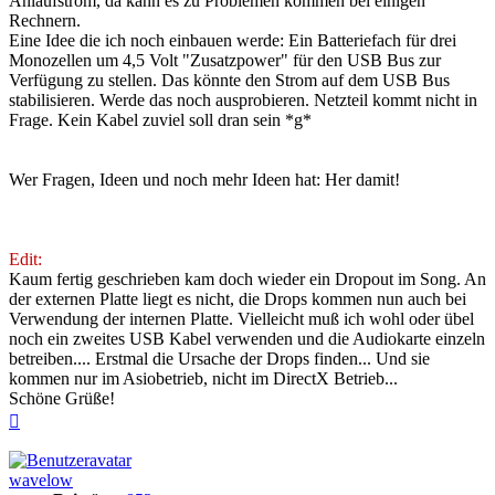
Anlaufstrom, da kann es zu Problemen kommen bei einigen
Rechnern.
Eine Idee die ich noch einbauen werde: Ein Batteriefach für drei
Monozellen um 4,5 Volt "Zusatzpower" für den USB Bus zur
Verfügung zu stellen. Das könnte den Strom auf dem USB Bus
stabilisieren. Werde das noch ausprobieren. Netzteil kommt nicht in
Frage. Kein Kabel zuviel soll dran sein *g*
Wer Fragen, Ideen und noch mehr Ideen hat: Her damit!
Edit:
Kaum fertig geschrieben kam doch wieder ein Dropout im Song. An
der externen Platte liegt es nicht, die Drops kommen nun auch bei
Verwendung der internen Platte. Vielleicht muß ich wohl oder übel
noch ein zweites USB Kabel verwenden und die Audiokarte einzeln
betreiben.... Erstmal die Ursache der Drops finden... Und sie
kommen nur im Asiobetrieb, nicht im DirectX Betrieb...
Schöne Grüße!
Nach
oben
wavelow