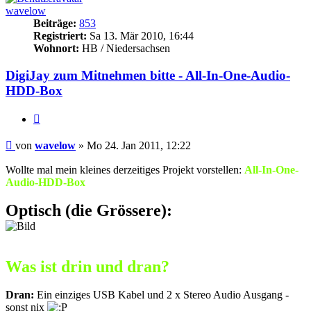
wavelow
Beiträge:
853
Registriert:
Sa 13. Mär 2010, 16:44
Wohnort:
HB / Niedersachsen
DigiJay zum Mitnehmen bitte - All-In-One-Audio-
HDD-Box
Zitat
Beitrag
von
wavelow
»
Mo 24. Jan 2011, 12:22
Wollte mal mein kleines derzeitiges Projekt vorstellen:
All-In-One-
Audio-HDD-Box
Optisch (die Grössere):
Was ist drin und dran?
Dran:
Ein einziges USB Kabel und 2 x Stereo Audio Ausgang -
sonst nix