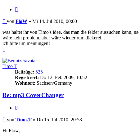
Zitat
Beitrag
von
FloW
»
Mi 14. Jul 2010, 00:00
was haltet ihr von Timo's idee, das man die felder aussuchen kann, 
wäre kein problem, aber wäre wieder rumklickerei...
ich bitte um meinungen!
Nach
oben
Timo-T
Beiträge:
525
Registriert:
Do 12. Feb 2009, 10:52
Wohnort:
Sachsen/Germany
Re: mp3 CoverChanger
Zitat
Beitrag
von
Timo-T
»
Do 15. Jul 2010, 20:58
Hi Flow,