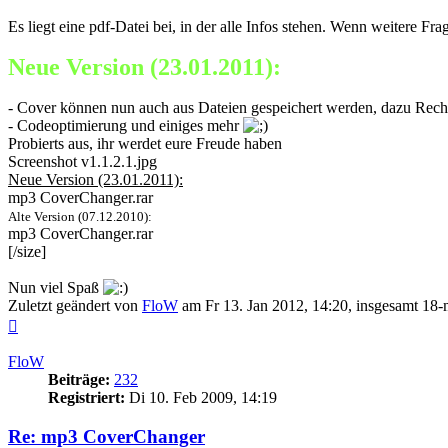
Es liegt eine pdf-Datei bei, in der alle Infos stehen. Wenn weitere F
Neue Version (23.01.2011):
- Cover können nun auch aus Dateien gespeichert werden, dazu Recht
- Codeoptimierung und einiges mehr
Probierts aus, ihr werdet eure Freude haben
Screenshot v1.1.2.1.jpg
Neue Version (23.01.2011):
mp3 CoverChanger.rar
Alte Version (07.12.2010):
mp3 CoverChanger.rar
[/size]
Nun viel Spaß
Zuletzt geändert von
FloW
am Fr 13. Jan 2012, 14:20, insgesamt 18-
Nach
oben
FloW
Beiträge:
232
Registriert:
Di 10. Feb 2009, 14:19
Re: mp3 CoverChanger