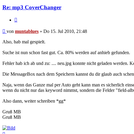
Re: mp3 CoverChanger
Zitat
Beitrag
von
muntablues
»
Do 15. Jul 2010, 21:48
Also, hab mal gespielt.
Suche ist nun schon fast gut. Ca. 80% werden auf anhieb gefunden.
Fehler hab ich ab und zu: .... neu.jpg konnte nicht geladen werden. 
Die MessageBox nach dem Speichern kannst du dir glaub auch schenke
Naja, wenn das Ganze mal per Auto geht kann man es sicherlich einsetz
wenn du nicht nur das keyword nimmst, sondern die Felder "field-al
Also dann, weiter schreiben *gg*
Gruß MB
Gruß MB
Nach