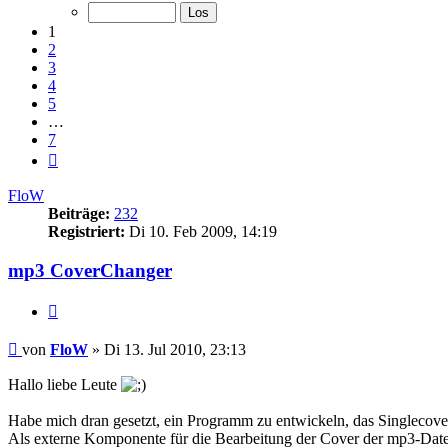
von
7
1
2
3
4
5
…
7
Nächste
FloW
Beiträge:
232
Registriert:
Di 10. Feb 2009, 14:19
mp3 CoverChanger
Zitat
Beitrag
von
FloW
»
Di 13. Jul 2010, 23:13
Hallo liebe Leute
Habe mich dran gesetzt, ein Programm zu entwickeln, das Singlecover
Als externe Komponente für die Bearbeitung der Cover der mp3-Dateie