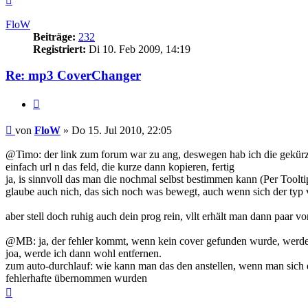
oben
FloW
Beiträge:
232
Registriert:
Di 10. Feb 2009, 14:19
Re: mp3 CoverChanger
Zitat
Beitrag
von
FloW
»
Do 15. Jul 2010, 22:05
@Timo: der link zum forum war zu ang, deswegen hab ich die gekürz
einfach url n das feld, die kurze dann kopieren, fertig
ja, is sinnvoll das man die nochmal selbst bestimmen kann (Per Toolt
glaube auch nich, das sich noch was bewegt, auch wenn sich der typ
aber stell doch ruhig auch dein prog rein, vllt erhält man dann paar vo
@MB: ja, der fehler kommt, wenn kein cover gefunden wurde, werde 
joa, werde ich dann wohl entfernen.
zum auto-durchlauf: wie kann man das den anstellen, wenn man sich 
fehlerhafte übernommen wurden
Nach
oben