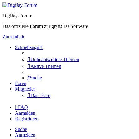
DigiJay-Forum
Das offizielle Forum zur gratis DJ-Software
Zum Inhalt
Schnellzugriff
Unbeantwortete Themen
Aktive Themen
Suche
Foren
Mitglieder
Das Team
FAQ
Anmelden
Registrieren
Suche
Anmelden