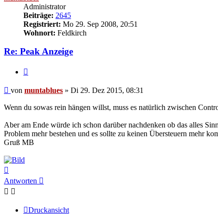
Administrator
Beiträge:
2645
Registriert:
Mo 29. Sep 2008, 20:51
Wohnort:
Feldkirch
Re: Peak Anzeige
Zitat
Beitrag
von
muntablues
»
Di 29. Dez 2015, 08:31
Wenn du sowas rein hängen willst, muss es natürlich zwischen Contro
Aber am Ende würde ich schon darüber nachdenken ob das alles Sinnvol
Problem mehr bestehen und es sollte zu keinen Übersteuern mehr komm
Gruß MB
Nach
oben
Antworten
Druckansicht