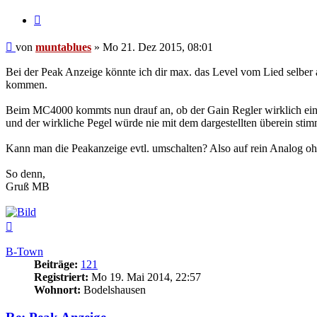
Zitat
Beitrag
von
muntablues
»
Mo 21. Dez 2015, 08:01
Bei der Peak Anzeige könnte ich dir max. das Level vom Lied selber 
kommen.
Beim MC4000 kommts nun drauf an, ob der Gain Regler wirklich ein Mi
und der wirkliche Pegel würde nie mit dem dargestellten überein sti
Kann man die Peakanzeige evtl. umschalten? Also auf rein Analog o
So denn,
Gruß MB
Nach
oben
B-Town
Beiträge:
121
Registriert:
Mo 19. Mai 2014, 22:57
Wohnort:
Bodelshausen