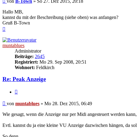
von
B-Town
»
So 27. Dez 2015, 20:18
Hallo MB,
kannst du mit der Beschreibung (siehe oben) was anfangen?
Gruß B-Town
Nach
oben
muntablues
Administrator
Beiträge:
2645
Registriert:
Mo 29. Sep 2008, 20:51
Wohnort:
Feldkirch
Re: Peak Anzeige
Zitat
Beitrag
von
muntablues
»
Mo 28. Dez 2015, 06:49
Wie gesagt, wenn die Anzeige nur per Midi angesteuert werden kann,
Evtl. kannst du ja eine kleine VU Anzeige dazwischen hängen, da soll
So denn,