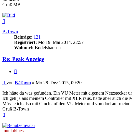
Gruß MB
Nach
oben
B-Town
Beiträge:
121
Registriert:
Mo 19. Mai 2014, 22:57
Wohnort:
Bodelshausen
Re: Peak Anzeige
Zitat
Beitrag
von
B-Town
»
Mo 28. Dez 2015, 09:20
Ich hätte da was gefunden. Ein VU Meter mit eigenem Netzstecker u
Ich geh ja aus meinem Controller mit XLR raus, hätte aber auch die 
Müsste ich also mit Cinch auf den VU Meter und von dort auf meine 
Gruß B-Town
Nach
oben
muntablues