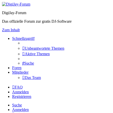
DigiJay-Forum
Das offizielle Forum zur gratis DJ-Software
Zum Inhalt
Schnellzugriff
Unbeantwortete Themen
Aktive Themen
Suche
Foren
Mitglieder
Das Team
FAQ
Anmelden
Registrieren
Suche
Anmelden