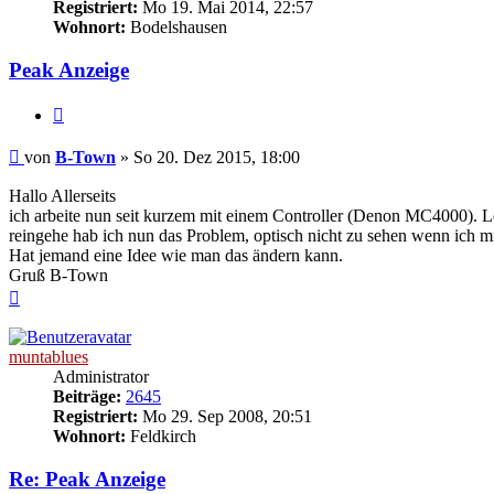
Registriert:
Mo 19. Mai 2014, 22:57
Wohnort:
Bodelshausen
Peak Anzeige
Zitat
Beitrag
von
B-Town
»
So 20. Dez 2015, 18:00
Hallo Allerseits
ich arbeite nun seit kurzem mit einem Controller (Denon MC4000). Le
reingehe hab ich nun das Problem, optisch nicht zu sehen wenn ich m
Hat jemand eine Idee wie man das ändern kann.
Gruß B-Town
Nach
oben
muntablues
Administrator
Beiträge:
2645
Registriert:
Mo 29. Sep 2008, 20:51
Wohnort:
Feldkirch
Re: Peak Anzeige