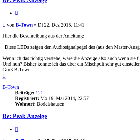
Re: Peak Anzeige
Zitat
Beitrag
von
B-Town
»
Di 22. Dez 2015, 11:41
Hier die Beschreibung aus der Anleitung:
"Diese LEDs zeigen den Audiosignalpegel des (aus den Master-Ausg
Wenn ich das richtig verstehe, wäre die Anzeige also auch wenn sie 
Und nun? Bisher konnte ich das über ein Mischpult sehr gut einstellen.
Gruß B-Town
Nach
oben
B-Town
Beiträge:
121
Registriert:
Mo 19. Mai 2014, 22:57
Wohnort:
Bodelshausen
Re: Peak Anzeige
Zitat
Beitrag