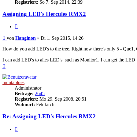
Registriert:
So 7. Sep 2014, 22:39
Assigning LED's Hercules RMX2
Zitat
Beitrag
von
Hanginon
»
Di 1. Sep 2015, 14:26
How do you add LED's to the tree. Right now there's only 5 - Que1, Q
I can add LED's to alles LED's, such as Monitor1. I can get the LED t
Nach
oben
muntablues
Administrator
Beiträge:
2645
Registriert:
Mo 29. Sep 2008, 20:51
Wohnort:
Feldkirch
Re: Assigning LED's Hercules RMX2
Zitat