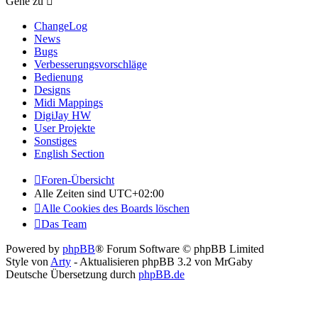
Gehe zu
ChangeLog
News
Bugs
Verbesserungsvorschläge
Bedienung
Designs
Midi Mappings
DigiJay HW
User Projekte
Sonstiges
English Section
Foren-Übersicht
Alle Zeiten sind
UTC+02:00
Alle Cookies des Boards löschen
Das Team
Powered by
phpBB
® Forum Software © phpBB Limited
Style von
Arty
- Aktualisieren phpBB 3.2 von MrGaby
Deutsche Übersetzung durch
phpBB.de