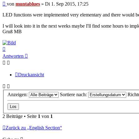
Beitrag
von
muntablues
»
Di 1. Sep 2015, 17:25
LED functions were implemented very elementary and there would be m
I will look into it in the next weeks maybe I'll find some hours to impl
Gruß MB
Nach
oben
Antworten
Druckansicht
Anzeigen:
Sortiere nach:
Richt
2 Beiträge • Seite
1
von
1
Zurück zu „English Section“