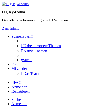
DigiJay-Forum
Das offizielle Forum zur gratis DJ-Software
Zum Inhalt
Schnellzugriff
Unbeantwortete Themen
Aktive Themen
Suche
Foren
Mitglieder
Das Team
FAQ
Anmelden
Registrieren
Suche
Anmelden