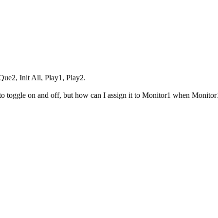
ue2, Init All, Play1, Play2.
o toggle on and off, but how can I assign it to Monitor1 when Monitor1