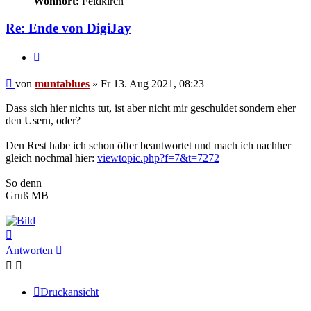
Wohnort:
Feldkirch
Re: Ende von DigiJay
Zitat
Beitrag
von
muntablues
»
Fr 13. Aug 2021, 08:23
Dass sich hier nichts tut, ist aber nicht mir geschuldet sondern eher
den Usern, oder?
Den Rest habe ich schon öfter beantwortet und mach ich nachher
gleich nochmal hier:
viewtopic.php?f=7&t=7272
So denn
Gruß MB
Nach
oben
Antworten
Druckansicht