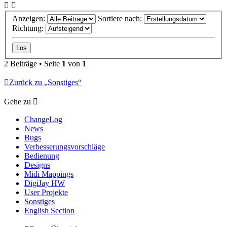
Anzeigen:
Sortiere nach:
Richtung:
2 Beiträge • Seite
1
von
1
Zurück zu „Sonstiges“
Gehe zu
ChangeLog
News
Bugs
Verbesserungsvorschläge
Bedienung
Designs
Midi Mappings
DigiJay HW
User Projekte
Sonstiges
English Section