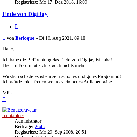
Registriert:
Mo 17. Dez 2018, 16:09
Ende von DigiJay
Zitat
Beitrag
von
Berloque
»
Di 10. Aug 2021, 09:18
Hallo,
Ich habe die Befürchtung das Ende von Digijay ist nahe!
Hier im Forum tut sich ja auch nichts mehr.
Wirklich schade es ist ein sehr schönes und gutes Programm!!
Ich würde mich freuen wenn es ein neues Aufleben gäbe.
MfG
Nach
oben
muntablues
Administrator
Beiträge:
2645
Registriert:
Mo 29. Sep 2008, 20:51