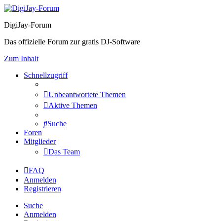
DigiJay-Forum
Das offizielle Forum zur gratis DJ-Software
Zum Inhalt
Schnellzugriff
Unbeantwortete Themen
Aktive Themen
Suche
Foren
Mitglieder
Das Team
FAQ
Anmelden
Registrieren
Suche
Anmelden