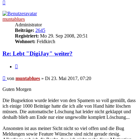
Nach
oben
muntablues
Administrator
Beiträge:
2645
Registriert:
Mo 29. Sep 2008, 20:51
Wohnort:
Feldkirch
Re: Lebt "DigiJay" weiter?
Zitat
Beitrag
von
muntablues
»
Di 23. Mai 2017, 07:20
Guten Morgen
Die Bugsektion wurde leider von den Spamern so voll gemüllt, dass
ich einige 1000 Beiträge hatte die ich alle von Hand hätte löschen
müssen. Die automatische Löschung hat leider nicht geklappt und
deshalb blieb am Ende nur eine ungewollte komplett Löschung...
Ansonsten ist aus meiner Sicht nicht so viel offen und die Bug
Meldungen sowie Feature Wünsche sind nicht gerade riesig.