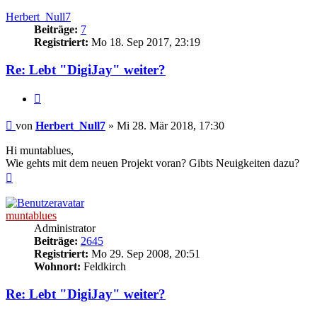
oben
Herbert_Null7
Beiträge:
7
Registriert:
Mo 18. Sep 2017, 23:19
Re: Lebt "DigiJay" weiter?
Zitat
Beitrag
von
Herbert_Null7
»
Mi 28. Mär 2018, 17:30
Hi muntablues,
Wie gehts mit dem neuen Projekt voran? Gibts Neuigkeiten dazu?
Nach
oben
muntablues
Administrator
Beiträge:
2645
Registriert:
Mo 29. Sep 2008, 20:51
Wohnort:
Feldkirch
Re: Lebt "DigiJay" weiter?