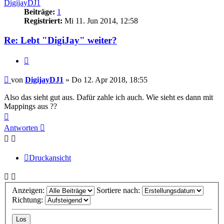
DigijayDJ1
Beiträge:
1
Registriert:
Mi 11. Jun 2014, 12:58
Re: Lebt "DigiJay" weiter?
Zitat
Beitrag
von
DigijayDJ1
»
Do 12. Apr 2018, 18:55
Also das sieht gut aus. Dafür zahle ich auch. Wie sieht es dann mit
Mappings aus ??
Nach
oben
Antworten
Druckansicht
Anzeigen:
Sortiere nach:
Richtung: