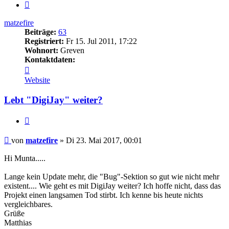
Nächste
matzefire
Beiträge:
63
Registriert:
Fr 15. Jul 2011, 17:22
Wohnort:
Greven
Kontaktdaten:
Kontaktdaten
von
Website
matzefire
Lebt "DigiJay" weiter?
Zitat
Beitrag
von
matzefire
»
Di 23. Mai 2017, 00:01
Hi Munta.....
Lange kein Update mehr, die "Bug"-Sektion so gut wie nicht mehr
existent.... Wie geht es mit DigiJay weiter? Ich hoffe nicht, dass das
Projekt einen langsamen Tod stirbt. Ich kenne bis heute nichts
vergleichbares.
Grüße
Matthias