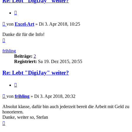
Re: Lebt "DigiJay" weiter?
Zitat
Beitrag
von
Excel-Art
»
Di 3. Apr 2018, 10:25
Danke dir für die Info!
Nach
oben
frihling
Beiträge:
2
Registriert:
Sa 19. Dez 2015, 20:55
Re: Lebt "DigiJay" weiter?
Zitat
Beitrag
von
frihling
»
Di 3. Apr 2018, 20:32
Absolut klasse, dafür bin auch jederzeit bereit die Arbeit mit Geld zu
honorieren.
Danke, weiter so, Stefan
Nach
oben