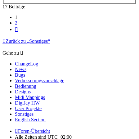
17 Beiträge
1
2
Nächste
Zurück zu „Sonstiges“
Gehe zu
ChangeLog
News
Bugs
Verbesserungsvorschläge
Bedienung
Designs
Midi Mappings
DigiJay HW
User Projekte
Sonstiges
English Section
Foren-Übersicht
Alle Zeiten sind
UTC+02:00