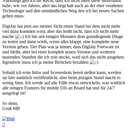
Allerdings geb ich dir Recht, dass ich nicht mehr diese Motivation
habe, wie vor Jahren, aber das liegt halt auch an der eher veralteten
Technologie und den umständlichen Weg den ich bei neuen Sachen
gehen muss.
DigiJay hat jetzt aus meiner Sicht einen Stand bei dem nicht mehr
viel dazu kommen wird, aber das heißt nicht, dass ich nicht mehr
mache
Ich bin seit einigen Monaten dran grundlegende Dinge
zu testen und dann wirds, wenn alles klappt, eine komplette neue
Version geben. Der Plan war ja immer, dass DigiJay Freeware ist
und bleibt, aber bei einer komplett neuen Version und weiteren
tausenden Stunden die ich rein stecke, wird sich das nicht ausgehen.
Irgendwie muss ich ja meine Brötchen bezahlen
Sobald ich erste Infos und Screenshots bereit stellen kann, werden
sie hier natürlich veröffentlicht, aber beim jetzigen Stand macht es
wenig Sinn. Ich werde auf alle Fälle etwas entwickeln, was wirklich
alle nötigen Features für mobile DJs an Board hat und für 24/7
ausgelegt ist!
So denn,
Gruß MB
Nach