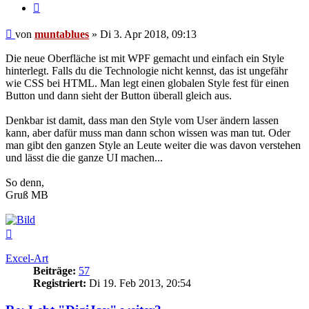
Zitat
Beitrag
von
muntablues
»
Di 3. Apr 2018, 09:13
Die neue Oberfläche ist mit WPF gemacht und einfach ein Style
hinterlegt. Falls du die Technologie nicht kennst, das ist ungefähr
wie CSS bei HTML. Man legt einen globalen Style fest für einen
Button und dann sieht der Button überall gleich aus.
Denkbar ist damit, dass man den Style vom User ändern lassen
kann, aber dafür muss man dann schon wissen was man tut. Oder
man gibt den ganzen Style an Leute weiter die was davon verstehen
und lässt die die ganze UI machen...
So denn,
Gruß MB
Nach
oben
Excel-Art
Beiträge:
57
Registriert:
Di 19. Feb 2013, 20:54