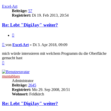
oben
Excel-Art
Beiträge:
57
Registriert:
Di 19. Feb 2013, 20:54
Re: Lebt "DigiJay" weiter?
Zitat
Beitrag
von
Excel-Art
»
Di 3. Apr 2018, 09:09
mich würde interssieren mit welchem Programm du die Oberfläche
gemacht hast
Nach
oben
muntablues
Administrator
Beiträge:
2645
Registriert:
Mo 29. Sep 2008, 20:51
Wohnort:
Feldkirch
Re: Lebt "DigiJay" weiter?