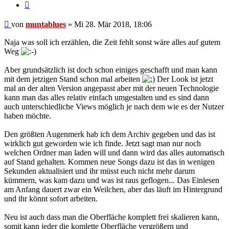
Zitat
Beitrag
von
muntablues
»
Mi 28. Mär 2018, 18:06
Naja was soll ich erzählen, die Zeit fehlt sonst wäre alles auf gutem
Weg
Aber grundsätzlich ist doch schon einiges geschafft und man kann
mit dem jetzigen Stand schon mal arbeiten
Der Look ist jetzt
mal an der alten Version angepasst aber mit der neuen Technologie
kann man das alles relativ einfach umgestalten und es sind dann
auch unterschiedliche Views möglich je nach dem wie es der Nutzer
haben möchte.
Den größten Augenmerk hab ich dem Archiv gegeben und das ist
wirklich gut geworden wie ich finde. Jetzt sagt man nur noch
welchen Ordner man laden will und dann wird das alles automatisch
auf Stand gehalten. Kommen neue Songs dazu ist das in wenigen
Sekunden aktualisiert und ihr müsst euch nicht mehr darum
kümmern, was kam dazu und was ist raus geflogen... Das Einlesen
am Anfang dauert zwar ein Weilchen, aber das läuft im Hintergrund
und ihr könnt sofort arbeiten.
Neu ist auch dass man die Oberfläche komplett frei skalieren kann,
somit kann jeder die komlette Oberfläche vergrößern und