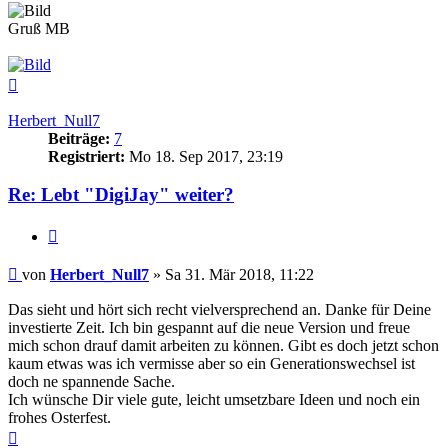
Gruß MB
Nach
oben
Herbert_Null7
Beiträge:
7
Registriert:
Mo 18. Sep 2017, 23:19
Re: Lebt "DigiJay" weiter?
Zitat
Beitrag
von
Herbert_Null7
»
Sa 31. Mär 2018, 11:22
Das sieht und hört sich recht vielversprechend an. Danke für Deine
investierte Zeit. Ich bin gespannt auf die neue Version und freue
mich schon drauf damit arbeiten zu können. Gibt es doch jetzt schon
kaum etwas was ich vermisse aber so ein Generationswechsel ist
doch ne spannende Sache.
Ich wünsche Dir viele gute, leicht umsetzbare Ideen und noch ein
frohes Osterfest.
Nach