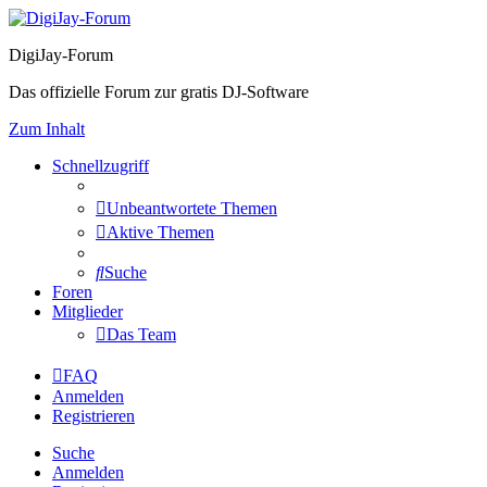
DigiJay-Forum
Das offizielle Forum zur gratis DJ-Software
Zum Inhalt
Schnellzugriff
Unbeantwortete Themen
Aktive Themen
Suche
Foren
Mitglieder
Das Team
FAQ
Anmelden
Registrieren
Suche
Anmelden