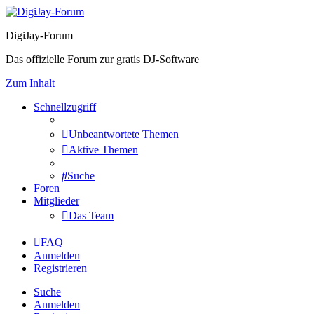
DigiJay-Forum
Das offizielle Forum zur gratis DJ-Software
Zum Inhalt
Schnellzugriff
Unbeantwortete Themen
Aktive Themen
Suche
Foren
Mitglieder
Das Team
FAQ
Anmelden
Registrieren
Suche
Anmelden