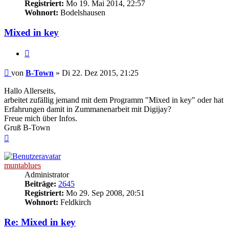
Registriert:
Mo 19. Mai 2014, 22:57
Wohnort:
Bodelshausen
Mixed in key
Zitat
Beitrag
von
B-Town
»
Di 22. Dez 2015, 21:25
Hallo Allerseits,
arbeitet zufällig jemand mit dem Programm "Mixed in key" oder hat
Erfahrungen damit in Zummanenarbeit mit Digijay?
Freue mich über Infos.
Gruß B-Town
Nach
oben
muntablues
Administrator
Beiträge:
2645
Registriert:
Mo 29. Sep 2008, 20:51
Wohnort:
Feldkirch
Re: Mixed in key