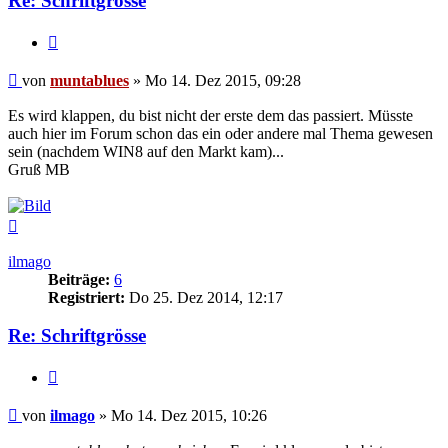
Re: Schriftgrösse
Zitat
Beitrag
von
muntablues
»
Mo 14. Dez 2015, 09:28
Es wird klappen, du bist nicht der erste dem das passiert. Müsste
auch hier im Forum schon das ein oder andere mal Thema gewesen
sein (nachdem WIN8 auf den Markt kam)...
Gruß MB
Nach
oben
ilmago
Beiträge:
6
Registriert:
Do 25. Dez 2014, 12:17
Re: Schriftgrösse
Zitat
Beitrag
von
ilmago
»
Mo 14. Dez 2015, 10:26