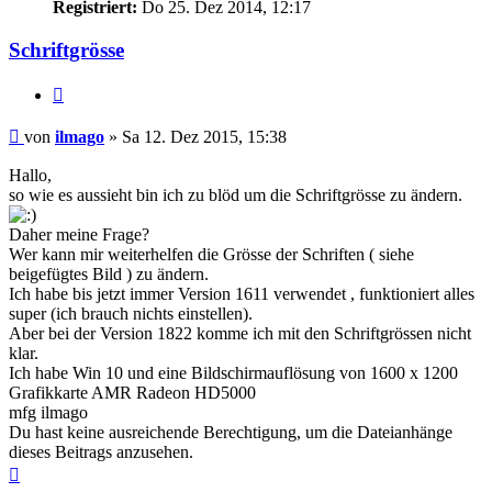
Registriert:
Do 25. Dez 2014, 12:17
Schriftgrösse
Zitat
Beitrag
von
ilmago
»
Sa 12. Dez 2015, 15:38
Hallo,
so wie es aussieht bin ich zu blöd um die Schriftgrösse zu ändern.
Daher meine Frage?
Wer kann mir weiterhelfen die Grösse der Schriften ( siehe
beigefügtes Bild ) zu ändern.
Ich habe bis jetzt immer Version 1611 verwendet , funktioniert alles
super (ich brauch nichts einstellen).
Aber bei der Version 1822 komme ich mit den Schriftgrössen nicht
klar.
Ich habe Win 10 und eine Bildschirmauflösung von 1600 x 1200
Grafikkarte AMR Radeon HD5000
mfg ilmago
Du hast keine ausreichende Berechtigung, um die Dateianhänge
dieses Beitrags anzusehen.
Nach
oben