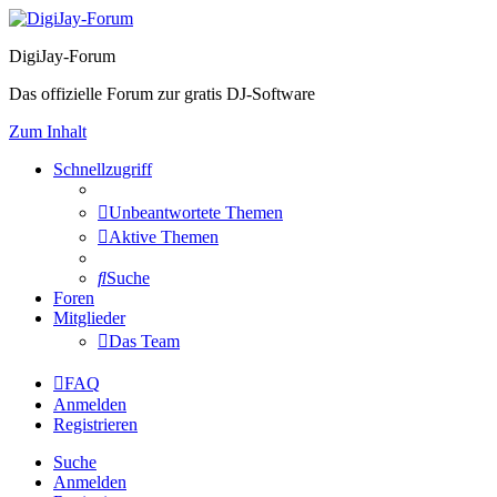
DigiJay-Forum
Das offizielle Forum zur gratis DJ-Software
Zum Inhalt
Schnellzugriff
Unbeantwortete Themen
Aktive Themen
Suche
Foren
Mitglieder
Das Team
FAQ
Anmelden
Registrieren
Suche
Anmelden