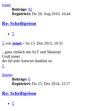
jomei
Beiträge:
92
Registriert:
Do 26. Aug 2010, 16:44
Re: Schriftgrösse
Zitat
Beitrag
von
jomei
»
So 13. Dez 2015, 10:31
...ganz einfach mit ALT und Mausrad
Gruß jomei
der für jede Antwort dankbar ist
Nach
oben
ilmago
Beiträge:
6
Registriert:
Do 25. Dez 2014, 12:17
Re: Schriftgrösse
Zitat