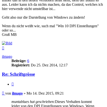
immer das in den neuen Versionen heißt steht, sieht der Baum so
aus. Leider kann ich da nichts machen, da das Control, welches ich
hier verwende nicht umstellbar ist...
Geht also nur die Darstellung von Windows zu ändern!
Wenn du nicht weißt wie, such mal "Win 10 DPI Einstellungen"
oder so...
Gruß MB
Nach
oben
ilmago
Beiträge:
6
Registriert:
Do 25. Dez 2014, 12:17
Re: Schriftgrösse
Zitat
Beitrag
von
ilmago
»
Mo 14. Dez 2015, 09:21
muntablues hat geschrieben:
Dieses Verhalten kommt
leider von den DPI Einstellungen von Windows. Wenn