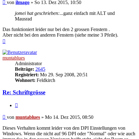
Beitrag
von
ilmago
»
So 13. Dez 2015, 10:50
jomei hat geschrieben:
...ganz einfach mit ALT und
Mausrad
Das funktioniert leider nur bei den 2 grossen Fenstern .
Aber nicht bei den anderen Fenstern (siehe meine 3 Pfeile).
Nach
oben
muntablues
Administrator
Beiträge:
2645
Registriert:
Mo 29. Sep 2008, 20:51
Wohnort:
Feldkirch
Re: Schriftgrösse
Zitat
Beitrag
von
muntablues
»
Mo 14. Dez 2015, 08:50
Dieses Verhalten kommt leider von den DPI Einstellungen von
Windows. Wenn die nicht auf 96 DPI oder "Normal" oder wie auch