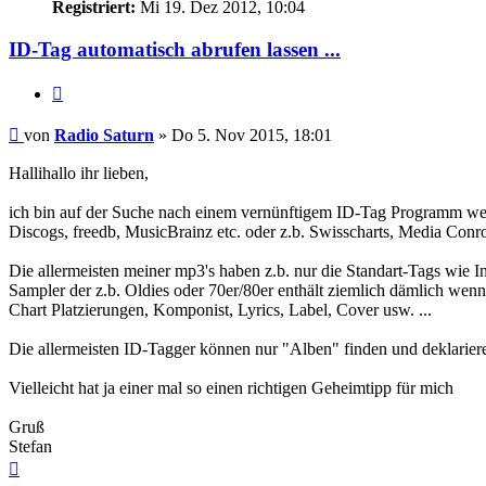
Registriert:
Mi 19. Dez 2012, 10:04
ID-Tag automatisch abrufen lassen ...
Zitat
Beitrag
von
Radio Saturn
»
Do 5. Nov 2015, 18:01
Hallihallo ihr lieben,
ich bin auf der Suche nach einem vernünftigem ID-Tag Programm wel
Discogs, freedb, MusicBrainz etc. oder z.b. Swisscharts, Media Conrol
Die allermeisten meiner mp3's haben z.b. nur die Standart-Tags wie In
Sampler der z.b. Oldies oder 70er/80er enthält ziemlich dämlich wenn 
Chart Platzierungen, Komponist, Lyrics, Label, Cover usw. ...
Die allermeisten ID-Tagger können nur "Alben" finden und deklariere
Vielleicht hat ja einer mal so einen richtigen Geheimtipp für mich
Gruß
Stefan
Nach
oben