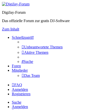
DigiJay-Forum
Das offizielle Forum zur gratis DJ-Software
Zum Inhalt
Schnellzugriff
Unbeantwortete Themen
Aktive Themen
Suche
Foren
Mitglieder
Das Team
FAQ
Anmelden
Registrieren
Suche
Anmelden