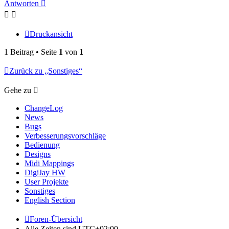
Antworten
Druckansicht
1 Beitrag • Seite
1
von
1
Zurück zu „Sonstiges“
Gehe zu
ChangeLog
News
Bugs
Verbesserungsvorschläge
Bedienung
Designs
Midi Mappings
DigiJay HW
User Projekte
Sonstiges
English Section
Foren-Übersicht
Alle Zeiten sind
UTC+02:00