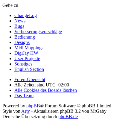
Gehe zu
ChangeLog
News
Bugs
Verbesserungsvorschläge
Bedienung
Designs
Midi Mappings
DigiJay HW
User Projekte
Sonstiges
English Section
Foren-Übersicht
Alle Zeiten sind
UTC+02:00
Alle Cookies des Boards löschen
Das Team
Powered by
phpBB
® Forum Software © phpBB Limited
Style von
Arty
- Aktualisieren phpBB 3.2 von MrGaby
Deutsche Übersetzung durch
phpBB.de