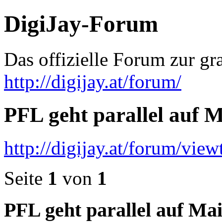
DigiJay-Forum
Das offizielle Forum zur gr
http://digijay.at/forum/
PFL geht parallel auf 
http://digijay.at/forum/vi
Seite
1
von
1
PFL geht parallel auf Ma