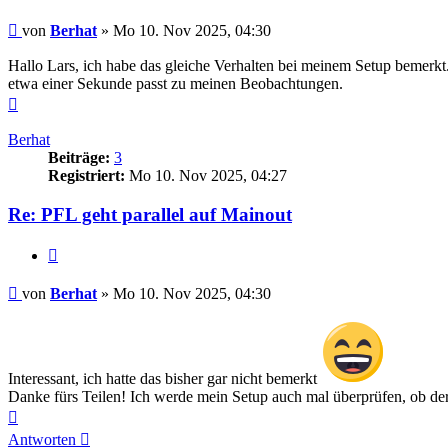
Beitrag
von
Berhat
»
Mo 10. Nov 2025, 04:30
Hallo Lars, ich habe das gleiche Verhalten bei meinem Setup bemerkt
etwa einer Sekunde passt zu meinen Beobachtungen.
Nach
oben
Berhat
Beiträge:
3
Registriert:
Mo 10. Nov 2025, 04:27
Re: PFL geht parallel auf Mainout
Zitat
Beitrag
von
Berhat
»
Mo 10. Nov 2025, 04:30
Interessant, ich hatte das bisher gar nicht bemerkt
Danke fürs Teilen! Ich werde mein Setup auch mal überprüfen, ob der
Nach
oben
Antworten