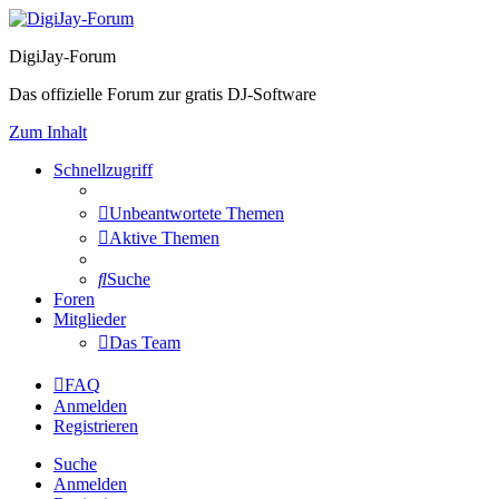
DigiJay-Forum
Das offizielle Forum zur gratis DJ-Software
Zum Inhalt
Schnellzugriff
Unbeantwortete Themen
Aktive Themen
Suche
Foren
Mitglieder
Das Team
FAQ
Anmelden
Registrieren
Suche
Anmelden