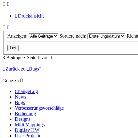
Druckansicht
Anzeigen:
Sortiere nach:
Richt
3 Beiträge • Seite
1
von
1
Zurück zu „Bugs“
Gehe zu
ChangeLog
News
Bugs
Verbesserungsvorschläge
Bedienung
Designs
Midi Mappings
DigiJay HW
User Projekte