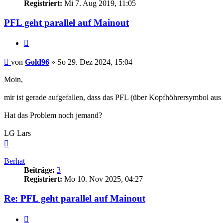
Registriert:
Mi 7. Aug 2019, 11:05
PFL geht parallel auf Mainout
Zitat
Beitrag
von
Gold96
»
So 29. Dez 2024, 15:04
Moin,
mir ist gerade aufgefallen, dass das PFL (über Kopfhöhrersymbol au
Hat das Problem noch jemand?
LG Lars
Nach
oben
Berhat
Beiträge:
3
Registriert:
Mo 10. Nov 2025, 04:27
Re: PFL geht parallel auf Mainout
Zitat