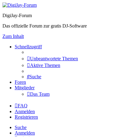
DigiJay-Forum
Das offizielle Forum zur gratis DJ-Software
Zum Inhalt
Schnellzugriff
Unbeantwortete Themen
Aktive Themen
Suche
Foren
Mitglieder
Das Team
FAQ
Anmelden
Registrieren
Suche
Anmelden