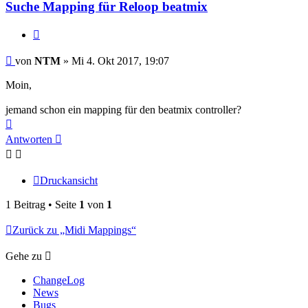
Suche Mapping für Reloop beatmix
Zitat
Beitrag
von
NTM
»
Mi 4. Okt 2017, 19:07
Moin,
jemand schon ein mapping für den beatmix controller?
Nach
oben
Antworten
Druckansicht
1 Beitrag • Seite
1
von
1
Zurück zu „Midi Mappings“
Gehe zu
ChangeLog
News
Bugs