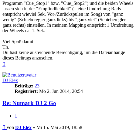
Programm "Cue_Stop1" bzw. "Cue_Stop2") und die beiden Wheels
lassen sich in der "Empfindlichkeit" (= eine Umdrehung Rads
entspricht wieviel Sek. Vor-/Zurückspulen im Song) von "ganz
wenig" (Schieberegler ganz links) bis "ganz viel" (Schieberegler
ganz rechts) einstellen. In meinem Mapping entspricht 1 Umdrehung
der Wheels ca. 1. Sek.
Viel Spaß damit
Th.
Du hast keine ausreichende Berechtigung, um die Dateianhänge
dieses Beitrags anzusehen.
Nach
oben
DJ Elex
Beiträge:
23
Registriert:
Mo 2. Jun 2014, 20:54
Re: Numark DJ 2 Go
Zitat
Beitrag
von
DJ Elex
»
Mi 15. Mai 2019, 18:58