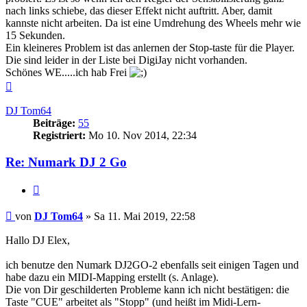
nach links schiebe, das dieser Effekt nicht auftritt. Aber, damit
kannste nicht arbeiten. Da ist eine Umdrehung des Wheels mehr wie
15 Sekunden.
Ein kleineres Problem ist das anlernen der Stop-taste für die Player.
Die sind leider in der Liste bei DigiJay nicht vorhanden.
Schönes WE.....ich hab Frei
Nach
oben
DJ Tom64
Beiträge:
55
Registriert:
Mo 10. Nov 2014, 22:34
Re: Numark DJ 2 Go
Zitat
Beitrag
von
DJ Tom64
»
Sa 11. Mai 2019, 22:58
Hallo DJ Elex,
ich benutze den Numark DJ2GO-2 ebenfalls seit einigen Tagen und
habe dazu ein MIDI-Mapping erstellt (s. Anlage).
Die von Dir geschilderten Probleme kann ich nicht bestätigen: die
Taste "CUE" arbeitet als "Stopp" (und heißt im Midi-Lern-