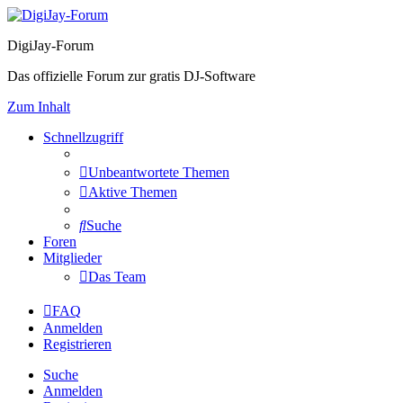
DigiJay-Forum
Das offizielle Forum zur gratis DJ-Software
Zum Inhalt
Schnellzugriff
Unbeantwortete Themen
Aktive Themen
Suche
Foren
Mitglieder
Das Team
FAQ
Anmelden
Registrieren
Suche
Anmelden