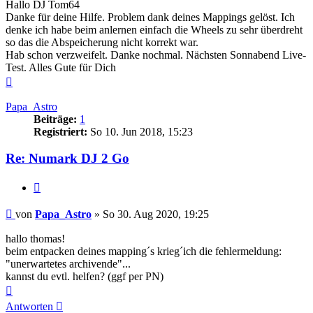
Hallo DJ Tom64
Danke für deine Hilfe. Problem dank deines Mappings gelöst. Ich
denke ich habe beim anlernen einfach die Wheels zu sehr überdreht
so das die Abspeicherung nicht korrekt war.
Hab schon verzweifelt. Danke nochmal. Nächsten Sonnabend Live-
Test. Alles Gute für Dich
Nach
oben
Papa_Astro
Beiträge:
1
Registriert:
So 10. Jun 2018, 15:23
Re: Numark DJ 2 Go
Zitat
Beitrag
von
Papa_Astro
»
So 30. Aug 2020, 19:25
hallo thomas!
beim entpacken deines mapping´s krieg´ich die fehlermeldung:
"unerwartetes archivende"...
kannst du evtl. helfen? (ggf per PN)
Nach
oben
Antworten