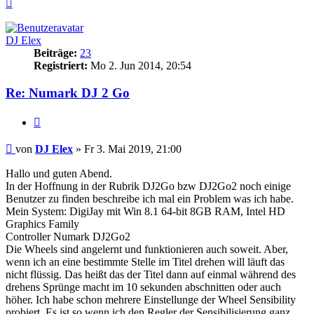
Nach
oben
DJ Elex
Beiträge:
23
Registriert:
Mo 2. Jun 2014, 20:54
Re: Numark DJ 2 Go
Zitat
Beitrag
von
DJ Elex
»
Fr 3. Mai 2019, 21:00
Hallo und guten Abend.
In der Hoffnung in der Rubrik DJ2Go bzw DJ2Go2 noch einige
Benutzer zu finden beschreibe ich mal ein Problem was ich habe.
Mein System: DigiJay mit Win 8.1 64-bit 8GB RAM, Intel HD
Graphics Family
Controller Numark DJ2Go2
Die Wheels sind angelernt und funktionieren auch soweit. Aber,
wenn ich an eine bestimmte Stelle im Titel drehen will läuft das
nicht flüssig. Das heißt das der Titel dann auf einmal während des
drehens Sprünge macht im 10 sekunden abschnitten oder auch
höher. Ich habe schon mehrere Einstellunge der Wheel Sensibility
probiert. Es ist so wenn ich den Regler der Sensibilisierung ganz