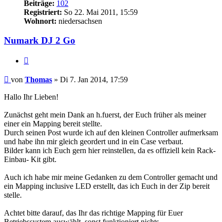
Beiträge:
102
Registriert:
So 22. Mai 2011, 15:59
Wohnort:
niedersachsen
Numark DJ 2 Go
Zitat
Beitrag
von
Thomas
»
Di 7. Jan 2014, 17:59
Hallo Ihr Lieben!
Zunächst geht mein Dank an h.fuerst, der Euch früher als meiner
einer ein Mapping bereit stellte.
Durch seinen Post wurde ich auf den kleinen Controller aufmerksam
und habe ihn mir gleich geordert und in ein Case verbaut.
Bilder kann ich Euch gern hier reinstellen, da es offiziell kein Rack-
Einbau- Kit gibt.
Auch ich habe mir meine Gedanken zu dem Controller gemacht und
ein Mapping inclusive LED erstellt, das ich Euch in der Zip bereit
stelle.
Achtet bitte darauf, das Ihr das richtige Mapping für Euer
Betriebssystem auswählt, sonst funktioniert nichts.