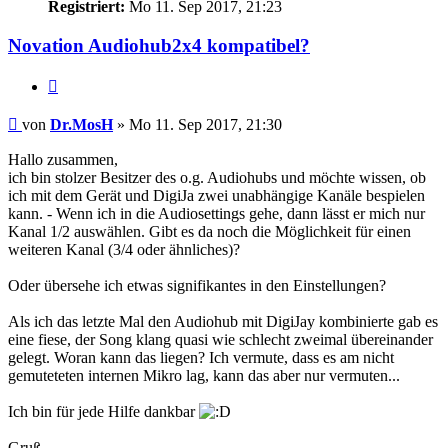
Registriert:
Mo 11. Sep 2017, 21:23
Novation Audiohub2x4 kompatibel?
Zitat
Beitrag
von
Dr.MosH
»
Mo 11. Sep 2017, 21:30
Hallo zusammen,
ich bin stolzer Besitzer des o.g. Audiohubs und möchte wissen, ob
ich mit dem Gerät und DigiJa zwei unabhängige Kanäle bespielen
kann. - Wenn ich in die Audiosettings gehe, dann lässt er mich nur
Kanal 1/2 auswählen. Gibt es da noch die Möglichkeit für einen
weiteren Kanal (3/4 oder ähnliches)?
Oder übersehe ich etwas signifikantes in den Einstellungen?
Als ich das letzte Mal den Audiohub mit DigiJay kombinierte gab es
eine fiese, der Song klang quasi wie schlecht zweimal übereinander
gelegt. Woran kann das liegen? Ich vermute, dass es am nicht
gemuteteten internen Mikro lag, kann das aber nur vermuten...
Ich bin für jede Hilfe dankbar
Gruß