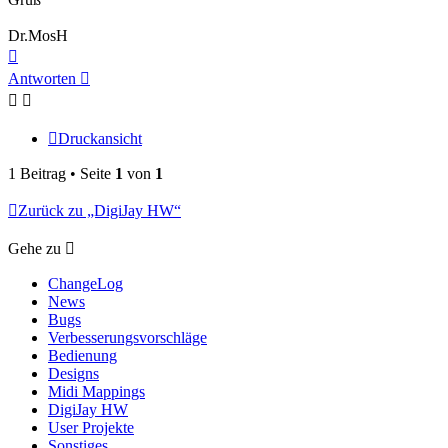
Dr.MosH
Nach
oben
Antworten
Druckansicht
1 Beitrag • Seite
1
von
1
Zurück zu „DigiJay HW“
Gehe zu
ChangeLog
News
Bugs
Verbesserungsvorschläge
Bedienung
Designs
Midi Mappings
DigiJay HW
User Projekte
Sonstiges