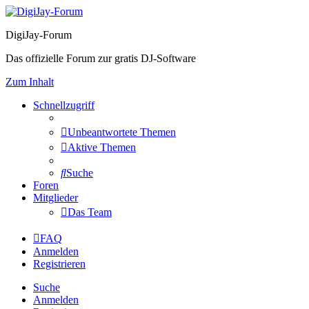
DigiJay-Forum
Das offizielle Forum zur gratis DJ-Software
Zum Inhalt
Schnellzugriff
Unbeantwortete Themen
Aktive Themen
Suche
Foren
Mitglieder
Das Team
FAQ
Anmelden
Registrieren
Suche
Anmelden