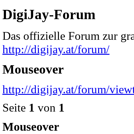
DigiJay-Forum
Das offizielle Forum zur gr
http://digijay.at/forum/
Mouseover
http://digijay.at/forum/vi
Seite
1
von
1
Mouseover