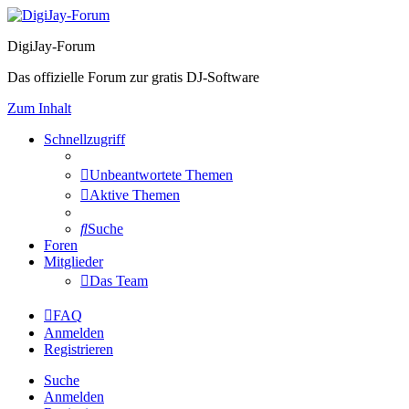
DigiJay-Forum
Das offizielle Forum zur gratis DJ-Software
Zum Inhalt
Schnellzugriff
Unbeantwortete Themen
Aktive Themen
Suche
Foren
Mitglieder
Das Team
FAQ
Anmelden
Registrieren
Suche
Anmelden