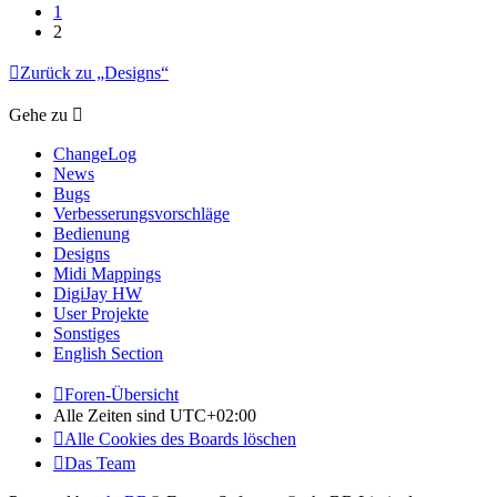
1
2
Zurück zu „Designs“
Gehe zu
ChangeLog
News
Bugs
Verbesserungsvorschläge
Bedienung
Designs
Midi Mappings
DigiJay HW
User Projekte
Sonstiges
English Section
Foren-Übersicht
Alle Zeiten sind
UTC+02:00
Alle Cookies des Boards löschen
Das Team