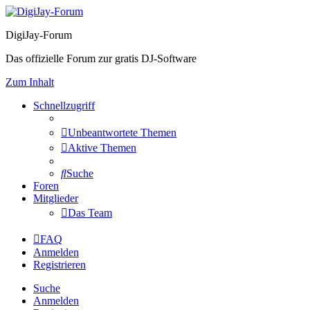
DigiJay-Forum
Das offizielle Forum zur gratis DJ-Software
Zum Inhalt
Schnellzugriff
Unbeantwortete Themen
Aktive Themen
Suche
Foren
Mitglieder
Das Team
FAQ
Anmelden
Registrieren
Suche
Anmelden