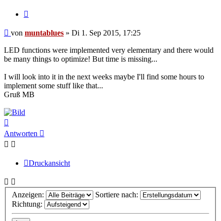
Zitat
Beitrag
von
muntablues
»
Di 1. Sep 2015, 17:25
LED functions were implemented very elementary and there would
be many things to optimize! But time is missing...
I will look into it in the next weeks maybe I'll find some hours to
implement some stuff like that...
Gruß MB
Nach
oben
Antworten
Druckansicht
Anzeigen:
Sortiere nach:
Richtung: