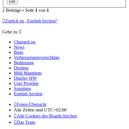
2 Beiträge • Seite
1
von
1
Zurück zu „English Section“
Gehe zu
ChangeLog
News
Bugs
Verbesserungsvorschläge
Bedienung
Designs
Midi Mappings
DigiJay HW
User Projekte
Sonstiges
English Section
Foren-Übersicht
Alle Zeiten sind
UTC+02:00
Alle Cookies des Boards löschen
Das Team