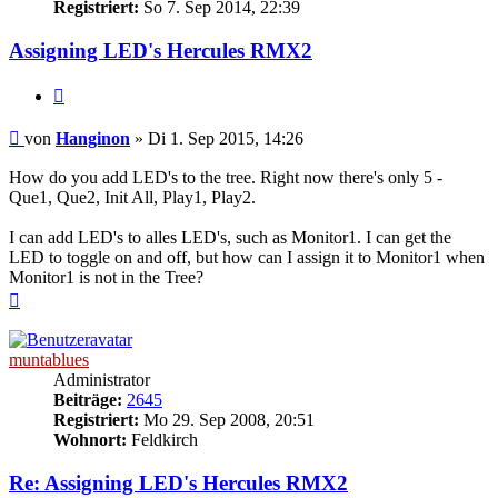
Registriert:
So 7. Sep 2014, 22:39
Assigning LED's Hercules RMX2
Zitat
Beitrag
von
Hanginon
»
Di 1. Sep 2015, 14:26
How do you add LED's to the tree. Right now there's only 5 -
Que1, Que2, Init All, Play1, Play2.
I can add LED's to alles LED's, such as Monitor1. I can get the
LED to toggle on and off, but how can I assign it to Monitor1 when
Monitor1 is not in the Tree?
Nach
oben
muntablues
Administrator
Beiträge:
2645
Registriert:
Mo 29. Sep 2008, 20:51
Wohnort:
Feldkirch
Re: Assigning LED's Hercules RMX2