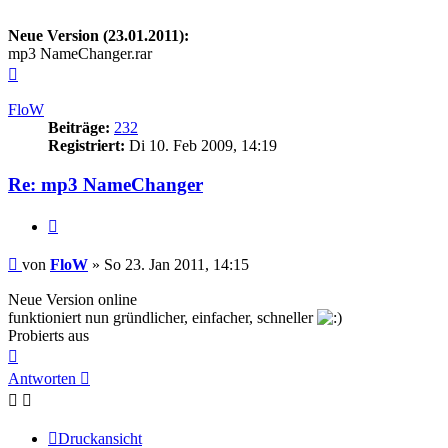
Neue Version (23.01.2011):
mp3 NameChanger.rar
Nach
oben
FloW
Beiträge:
232
Registriert:
Di 10. Feb 2009, 14:19
Re: mp3 NameChanger
Zitat
Beitrag
von
FloW
»
So 23. Jan 2011, 14:15
Neue Version online
funktioniert nun gründlicher, einfacher, schneller
Probierts aus
Nach
oben
Antworten
Druckansicht