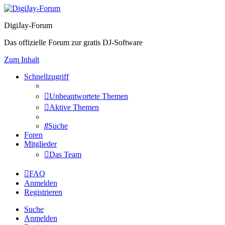
DigiJay-Forum
Das offizielle Forum zur gratis DJ-Software
Zum Inhalt
Schnellzugriff
Unbeantwortete Themen
Aktive Themen
Suche
Foren
Mitglieder
Das Team
FAQ
Anmelden
Registrieren
Suche
Anmelden