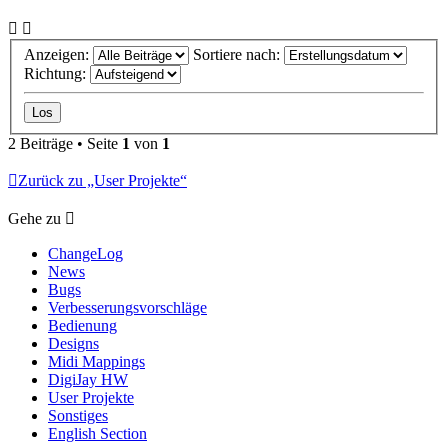
Anzeigen:
Sortiere nach:
Richtung:
2 Beiträge • Seite
1
von
1
Zurück zu „User Projekte“
Gehe zu
ChangeLog
News
Bugs
Verbesserungsvorschläge
Bedienung
Designs
Midi Mappings
DigiJay HW
User Projekte
Sonstiges
English Section