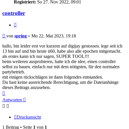
Registriert:
So 27. Nov 2022, 09:01
controller
Zitat
Beitrag
von
spring
»
Mo 22. Mai 2023, 19:18
hallo, bin leider erst vor kurzem auf digijay gestossen. lege seit ich
13 bin auf und bin heute ü60, habe also alle epochen mitgemacht.
als erstes kann ich nur sagen, SUPER TOOL!!!
beim weiteren ausprobieren, hatte ich die idee, einen controller
selbst zu bauen. einfach nur mit dem nötigsten, für den normalen
partybetrieb.
mit einigen rückschlägen ist dann folgendes entstanden.
Du hast keine ausreichende Berechtigung, um die Dateianhänge
dieses Beitrags anzusehen.
Nach
oben
Antworten
Druckansicht
1 Beitrag • Seite
1
von
1