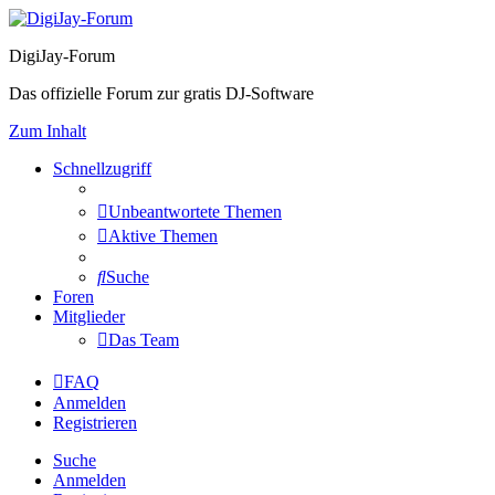
DigiJay-Forum
Das offizielle Forum zur gratis DJ-Software
Zum Inhalt
Schnellzugriff
Unbeantwortete Themen
Aktive Themen
Suche
Foren
Mitglieder
Das Team
FAQ
Anmelden
Registrieren
Suche
Anmelden