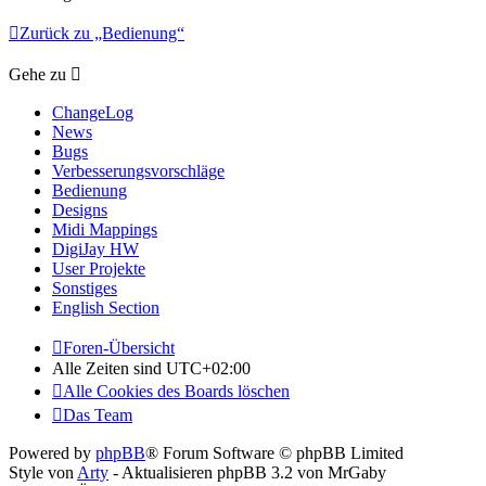
Zurück zu „Bedienung“
Gehe zu
ChangeLog
News
Bugs
Verbesserungsvorschläge
Bedienung
Designs
Midi Mappings
DigiJay HW
User Projekte
Sonstiges
English Section
Foren-Übersicht
Alle Zeiten sind
UTC+02:00
Alle Cookies des Boards löschen
Das Team
Powered by
phpBB
® Forum Software © phpBB Limited
Style von
Arty
- Aktualisieren phpBB 3.2 von MrGaby