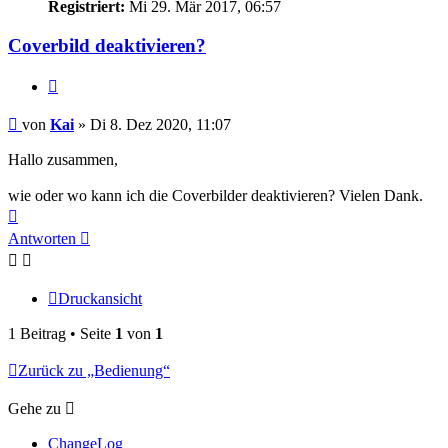
Registriert:
Mi 29. Mär 2017, 06:57
Coverbild deaktivieren?
Zitat
Beitrag
von
Kai
»
Di 8. Dez 2020, 11:07
Hallo zusammen,
wie oder wo kann ich die Coverbilder deaktivieren? Vielen Dank.
Nach
oben
Antworten
Druckansicht
1 Beitrag • Seite
1
von
1
Zurück zu „Bedienung“
Gehe zu
ChangeLog