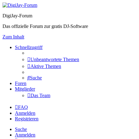
DigiJay-Forum
Das offizielle Forum zur gratis DJ-Software
Zum Inhalt
Schnellzugriff
Unbeantwortete Themen
Aktive Themen
Suche
Foren
Mitglieder
Das Team
FAQ
Anmelden
Registrieren
Suche
Anmelden