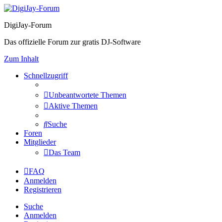
DigiJay-Forum
Das offizielle Forum zur gratis DJ-Software
Zum Inhalt
Schnellzugriff
Unbeantwortete Themen
Aktive Themen
Suche
Foren
Mitglieder
Das Team
FAQ
Anmelden
Registrieren
Suche
Anmelden