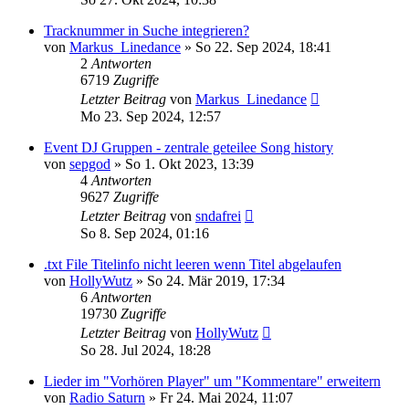
Tracknummer in Suche integrieren?
von
Markus_Linedance
» So 22. Sep 2024, 18:41
2
Antworten
6719
Zugriffe
Letzter Beitrag
von
Markus_Linedance
Mo 23. Sep 2024, 12:57
Event DJ Gruppen - zentrale geteilee Song history
von
sepgod
» So 1. Okt 2023, 13:39
4
Antworten
9627
Zugriffe
Letzter Beitrag
von
sndafrei
So 8. Sep 2024, 01:16
.txt File Titelinfo nicht leeren wenn Titel abgelaufen
von
HollyWutz
» So 24. Mär 2019, 17:34
6
Antworten
19730
Zugriffe
Letzter Beitrag
von
HollyWutz
So 28. Jul 2024, 18:28
Lieder im "Vorhören Player" um "Kommentare" erweitern
von
Radio Saturn
» Fr 24. Mai 2024, 11:07