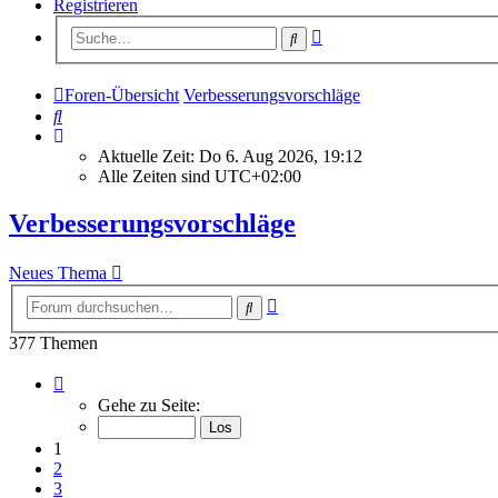
Registrieren
Erweiterte
Suche
Suche
Foren-Übersicht
Verbesserungsvorschläge
Suche
Aktuelle Zeit: Do 6. Aug 2026, 19:12
Alle Zeiten sind
UTC+02:00
Verbesserungsvorschläge
Neues Thema
Erweiterte
Suche
Suche
377 Themen
Seite
1
Gehe zu Seite:
von
16
1
2
3