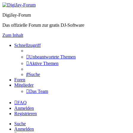
DigiJay-Forum
Das offizielle Forum zur gratis DJ-Software
Zum Inhalt
Schnellzugriff
Unbeantwortete Themen
Aktive Themen
Suche
Foren
Mitglieder
Das Team
FAQ
Anmelden
Registrieren
Suche
Anmelden