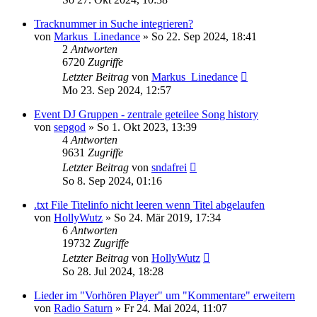
Tracknummer in Suche integrieren?
von
Markus_Linedance
» So 22. Sep 2024, 18:41
2
Antworten
6720
Zugriffe
Letzter Beitrag
von
Markus_Linedance
Mo 23. Sep 2024, 12:57
Event DJ Gruppen - zentrale geteilee Song history
von
sepgod
» So 1. Okt 2023, 13:39
4
Antworten
9631
Zugriffe
Letzter Beitrag
von
sndafrei
So 8. Sep 2024, 01:16
.txt File Titelinfo nicht leeren wenn Titel abgelaufen
von
HollyWutz
» So 24. Mär 2019, 17:34
6
Antworten
19732
Zugriffe
Letzter Beitrag
von
HollyWutz
So 28. Jul 2024, 18:28
Lieder im "Vorhören Player" um "Kommentare" erweitern
von
Radio Saturn
» Fr 24. Mai 2024, 11:07