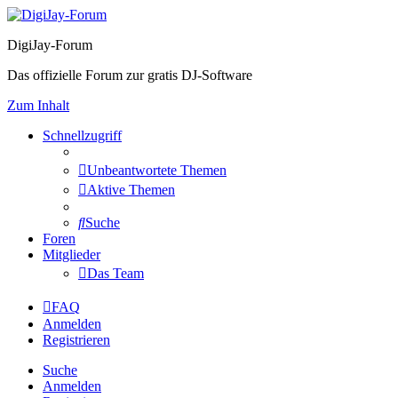
DigiJay-Forum
Das offizielle Forum zur gratis DJ-Software
Zum Inhalt
Schnellzugriff
Unbeantwortete Themen
Aktive Themen
Suche
Foren
Mitglieder
Das Team
FAQ
Anmelden
Registrieren
Suche
Anmelden