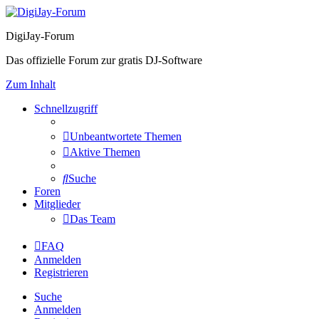
DigiJay-Forum
Das offizielle Forum zur gratis DJ-Software
Zum Inhalt
Schnellzugriff
Unbeantwortete Themen
Aktive Themen
Suche
Foren
Mitglieder
Das Team
FAQ
Anmelden
Registrieren
Suche
Anmelden