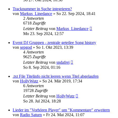
Tracknummer in Suche integrieren?
von
Markus_Linedance
» So 22. Sep 2024, 18:41
2
Antworten
6718
Zugriffe
Letzter Beitrag
von
Markus_Linedance
Mo 23. Sep 2024, 12:57
Event DJ Gruppen - zentrale geteilee Song history
von
sepgod
» So 1. Okt 2023, 13:39
4
Antworten
9625
Zugriffe
Letzter Beitrag
von
sndafrei
So 8. Sep 2024, 01:16
.txt File Titelinfo nicht leeren wenn Titel abgelaufen
von
HollyWutz
» So 24. Mär 2019, 17:34
6
Antworten
19728
Zugriffe
Letzter Beitrag
von
HollyWutz
So 28. Jul 2024, 18:28
Lieder im "Vorhören Player" um "Kommentare" erweitern
von
Radio Saturn
» Fr 24. Mai 2024, 11:07