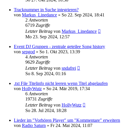
Tracknummer in Suche integrieren?
von
Markus_Linedance
» So 22. Sep 2024, 18:41
2
Antworten
6719
Zugriffe
Letzter Beitrag
von
Markus_Linedance
Mo 23. Sep 2024, 12:57
Event DJ Gruppen - zentrale geteilee Song history
von
sepgod
» So 1. Okt 2023, 13:39
4
Antworten
9629
Zugriffe
Letzter Beitrag
von
sndafrei
So 8. Sep 2024, 01:16
.txt File Titelinfo nicht leeren wenn Titel abgelaufen
von
HollyWutz
» So 24. Mär 2019, 17:34
6
Antworten
19731
Zugriffe
Letzter Beitrag
von
HollyWutz
So 28. Jul 2024, 18:28
Lieder im "Vorhören Player" um "Kommentare" erweitern
von
Radio Saturn
» Fr 24. Mai 2024, 11:07