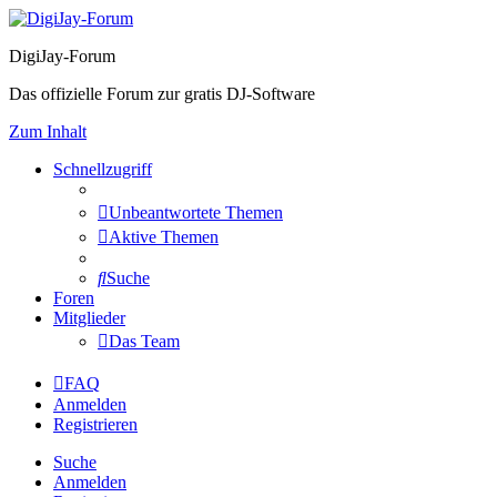
DigiJay-Forum
Das offizielle Forum zur gratis DJ-Software
Zum Inhalt
Schnellzugriff
Unbeantwortete Themen
Aktive Themen
Suche
Foren
Mitglieder
Das Team
FAQ
Anmelden
Registrieren
Suche
Anmelden