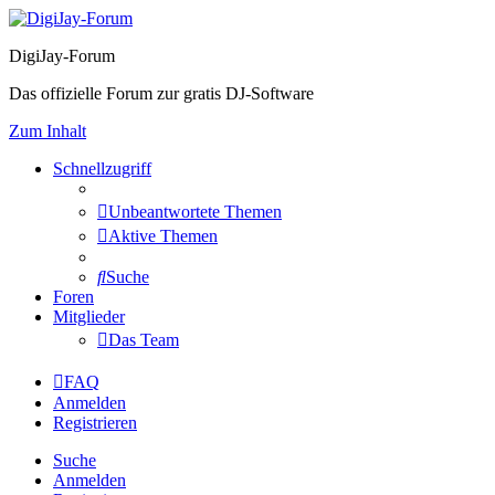
DigiJay-Forum
Das offizielle Forum zur gratis DJ-Software
Zum Inhalt
Schnellzugriff
Unbeantwortete Themen
Aktive Themen
Suche
Foren
Mitglieder
Das Team
FAQ
Anmelden
Registrieren
Suche
Anmelden