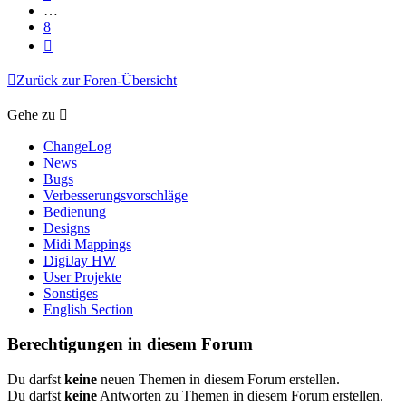
…
8
Nächste
Zurück zur Foren-Übersicht
Gehe zu
ChangeLog
News
Bugs
Verbesserungsvorschläge
Bedienung
Designs
Midi Mappings
DigiJay HW
User Projekte
Sonstiges
English Section
Berechtigungen in diesem Forum
Du darfst
keine
neuen Themen in diesem Forum erstellen.
Du darfst
keine
Antworten zu Themen in diesem Forum erstellen.