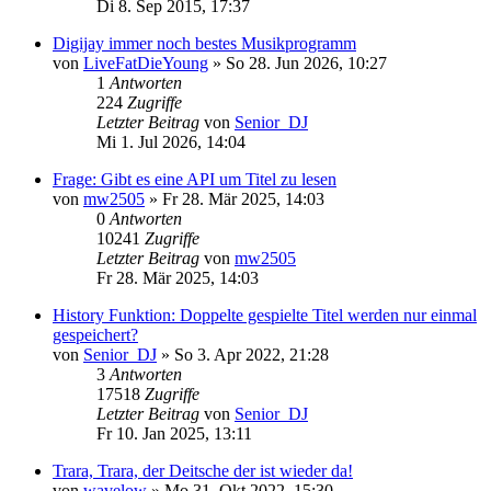
Di 8. Sep 2015, 17:37
Digijay immer noch bestes Musikprogramm
von
LiveFatDieYoung
» So 28. Jun 2026, 10:27
1
Antworten
224
Zugriffe
Letzter Beitrag
von
Senior_DJ
Mi 1. Jul 2026, 14:04
Frage: Gibt es eine API um Titel zu lesen
von
mw2505
» Fr 28. Mär 2025, 14:03
0
Antworten
10241
Zugriffe
Letzter Beitrag
von
mw2505
Fr 28. Mär 2025, 14:03
History Funktion: Doppelte gespielte Titel werden nur einmal
gespeichert?
von
Senior_DJ
» So 3. Apr 2022, 21:28
3
Antworten
17518
Zugriffe
Letzter Beitrag
von
Senior_DJ
Fr 10. Jan 2025, 13:11
Trara, Trara, der Deitsche der ist wieder da!
von
wavelow
» Mo 31. Okt 2022, 15:30