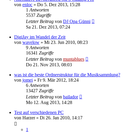
von
enloc
» Do 5. Dez 2013, 15:28
1
Antworten
5537
Zugriffe
Letzter Beitrag
von
DJ Opa Günni
Sa 21. Dez 2013, 07:24
DigiJay im Wandel der Zeit
von
wavelow
» Mi 23. Jun 2010, 08:23
9
Antworten
16341
Zugriffe
Letzter Beitrag
von
muntablues
Do 21. Nov 2013, 08:03
was ist die beste Ordnerstruktur für die Musiksammlung?
von
jomei
» Fr 9. Mär 2012, 18:24
6
Antworten
13427
Zugriffe
Letzter Beitrag
von
bailador
Mo 12. Aug 2013, 14:28
Test auf verschiedenen PC
von
Harzer
» Di 26. Jan 2010, 14:17
1