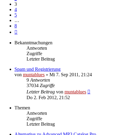
3
4
5
…
8
Nächste
Bekanntmachungen
Antworten
Zugriffe
Letzter Beitrag
Spam und Registrierung
von
muntablues
» Mi 7. Sep 2011, 21:24
9
Antworten
37034
Zugriffe
Letzter Beitrag
von
muntablues
Do 2. Feb 2012, 21:52
Themen
Antworten
Zugriffe
Letzter Beitrag
Alternative zu Advanced MP3 Catalog Pro