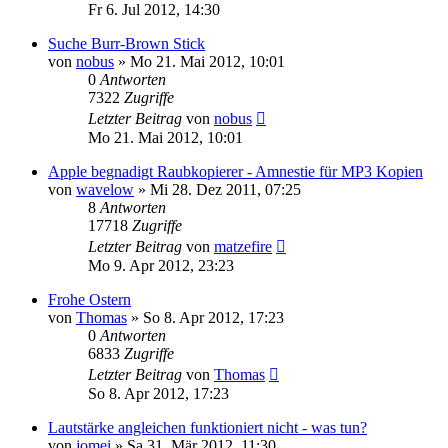
Fr 6. Jul 2012, 14:30
Suche Burr-Brown Stick
von
nobus
» Mo 21. Mai 2012, 10:01
0
Antworten
7322
Zugriffe
Letzter Beitrag
von
nobus
Mo 21. Mai 2012, 10:01
Apple begnadigt Raubkopierer - Amnestie für MP3 Kopien
von
wavelow
» Mi 28. Dez 2011, 07:25
8
Antworten
17718
Zugriffe
Letzter Beitrag
von
matzefire
Mo 9. Apr 2012, 23:23
Frohe Ostern
von
Thomas
» So 8. Apr 2012, 17:23
0
Antworten
6833
Zugriffe
Letzter Beitrag
von
Thomas
So 8. Apr 2012, 17:23
Lautstärke angleichen funktioniert nicht - was tun?
von
jomei
» Sa 31. Mär 2012, 11:30