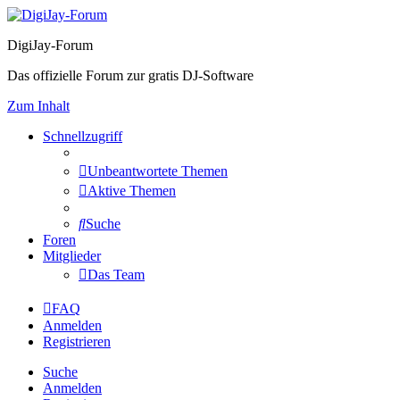
DigiJay-Forum
Das offizielle Forum zur gratis DJ-Software
Zum Inhalt
Schnellzugriff
Unbeantwortete Themen
Aktive Themen
Suche
Foren
Mitglieder
Das Team
FAQ
Anmelden
Registrieren
Suche
Anmelden