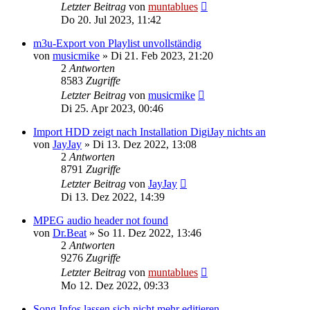
Letzter Beitrag
von
muntablues
Do 20. Jul 2023, 11:42
m3u-Export von Playlist unvollständig
von
musicmike
» Di 21. Feb 2023, 21:20
2
Antworten
8583
Zugriffe
Letzter Beitrag
von
musicmike
Di 25. Apr 2023, 00:46
Import HDD zeigt nach Installation DigiJay nichts an
von
JayJay
» Di 13. Dez 2022, 13:08
2
Antworten
8791
Zugriffe
Letzter Beitrag
von
JayJay
Di 13. Dez 2022, 14:39
MPEG audio header not found
von
Dr.Beat
» So 11. Dez 2022, 13:46
2
Antworten
9276
Zugriffe
Letzter Beitrag
von
muntablues
Mo 12. Dez 2022, 09:33
Song Infos lassen sich nicht mehr editieren