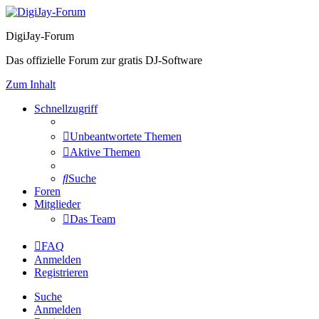
DigiJay-Forum
Das offizielle Forum zur gratis DJ-Software
Zum Inhalt
Schnellzugriff
Unbeantwortete Themen
Aktive Themen
Suche
Foren
Mitglieder
Das Team
FAQ
Anmelden
Registrieren
Suche
Anmelden