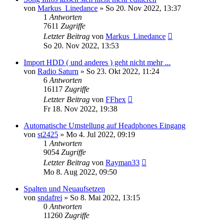
von
Markus_Linedance
» So 20. Nov 2022, 13:37
1
Antworten
7611
Zugriffe
Letzter Beitrag
von
Markus_Linedance
So 20. Nov 2022, 13:53
Import HDD ( und anderes ) geht nicht mehr ...
von
Radio Saturn
» So 23. Okt 2022, 11:24
6
Antworten
16117
Zugriffe
Letzter Beitrag
von
FFhex
Fr 18. Nov 2022, 19:38
Automatische Umstellung auf Headphones Eingang
von
st2425
» Mo 4. Jul 2022, 09:19
1
Antworten
9054
Zugriffe
Letzter Beitrag
von
Rayman33
Mo 8. Aug 2022, 09:50
Spalten und Neuaufsetzen
von
sndafrei
» So 8. Mai 2022, 13:15
0
Antworten
11260
Zugriffe