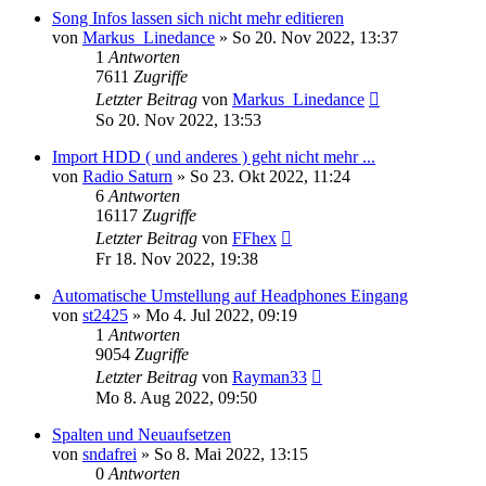
Song Infos lassen sich nicht mehr editieren
von
Markus_Linedance
» So 20. Nov 2022, 13:37
1
Antworten
7611
Zugriffe
Letzter Beitrag
von
Markus_Linedance
So 20. Nov 2022, 13:53
Import HDD ( und anderes ) geht nicht mehr ...
von
Radio Saturn
» So 23. Okt 2022, 11:24
6
Antworten
16117
Zugriffe
Letzter Beitrag
von
FFhex
Fr 18. Nov 2022, 19:38
Automatische Umstellung auf Headphones Eingang
von
st2425
» Mo 4. Jul 2022, 09:19
1
Antworten
9054
Zugriffe
Letzter Beitrag
von
Rayman33
Mo 8. Aug 2022, 09:50
Spalten und Neuaufsetzen
von
sndafrei
» So 8. Mai 2022, 13:15
0
Antworten