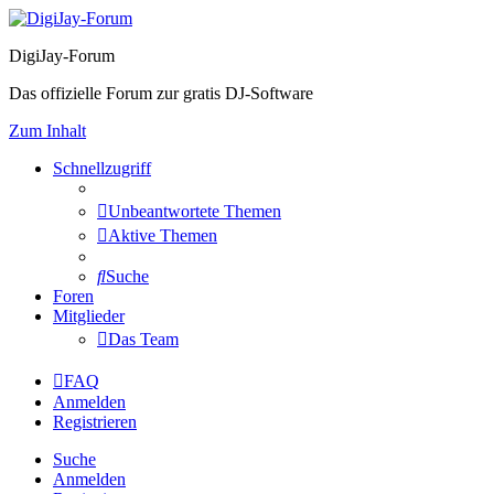
DigiJay-Forum
Das offizielle Forum zur gratis DJ-Software
Zum Inhalt
Schnellzugriff
Unbeantwortete Themen
Aktive Themen
Suche
Foren
Mitglieder
Das Team
FAQ
Anmelden
Registrieren
Suche
Anmelden