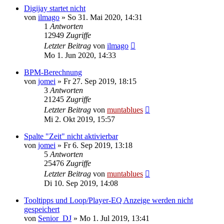
Digijay startet nicht
von
ilmago
» So 31. Mai 2020, 14:31
1
Antworten
12949
Zugriffe
Letzter Beitrag
von
ilmago
Mo 1. Jun 2020, 14:33
BPM-Berechnung
von
jomei
» Fr 27. Sep 2019, 18:15
3
Antworten
21245
Zugriffe
Letzter Beitrag
von
muntablues
Mi 2. Okt 2019, 15:57
Spalte "Zeit" nicht aktivierbar
von
jomei
» Fr 6. Sep 2019, 13:18
5
Antworten
25476
Zugriffe
Letzter Beitrag
von
muntablues
Di 10. Sep 2019, 14:08
Tooltipps und Loop/Player-EQ Anzeige werden nicht
gespeichert
von
Senior_DJ
» Mo 1. Jul 2019, 13:41