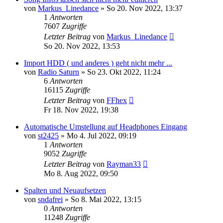
von
Markus_Linedance
» So 20. Nov 2022, 13:37
1
Antworten
7607
Zugriffe
Letzter Beitrag
von
Markus_Linedance
So 20. Nov 2022, 13:53
Import HDD ( und anderes ) geht nicht mehr ...
von
Radio Saturn
» So 23. Okt 2022, 11:24
6
Antworten
16115
Zugriffe
Letzter Beitrag
von
FFhex
Fr 18. Nov 2022, 19:38
Automatische Umstellung auf Headphones Eingang
von
st2425
» Mo 4. Jul 2022, 09:19
1
Antworten
9052
Zugriffe
Letzter Beitrag
von
Rayman33
Mo 8. Aug 2022, 09:50
Spalten und Neuaufsetzen
von
sndafrei
» So 8. Mai 2022, 13:15
0
Antworten
11248
Zugriffe