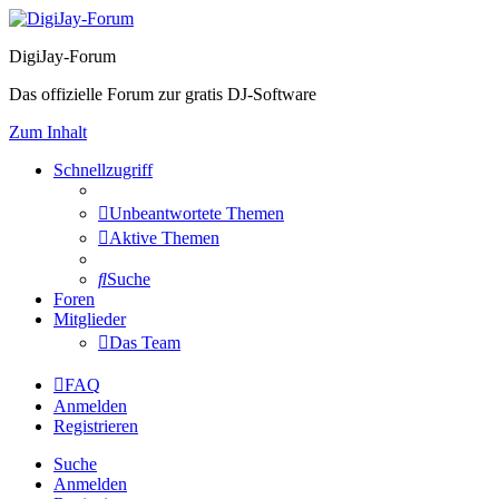
DigiJay-Forum
Das offizielle Forum zur gratis DJ-Software
Zum Inhalt
Schnellzugriff
Unbeantwortete Themen
Aktive Themen
Suche
Foren
Mitglieder
Das Team
FAQ
Anmelden
Registrieren
Suche
Anmelden