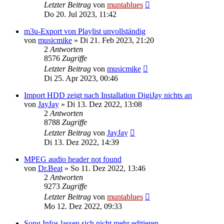
Letzter Beitrag
von
muntablues
Do 20. Jul 2023, 11:42
m3u-Export von Playlist unvollständig
von
musicmike
» Di 21. Feb 2023, 21:20
2
Antworten
8576
Zugriffe
Letzter Beitrag
von
musicmike
Di 25. Apr 2023, 00:46
Import HDD zeigt nach Installation DigiJay nichts an
von
JayJay
» Di 13. Dez 2022, 13:08
2
Antworten
8788
Zugriffe
Letzter Beitrag
von
JayJay
Di 13. Dez 2022, 14:39
MPEG audio header not found
von
Dr.Beat
» So 11. Dez 2022, 13:46
2
Antworten
9273
Zugriffe
Letzter Beitrag
von
muntablues
Mo 12. Dez 2022, 09:33
Song Infos lassen sich nicht mehr editieren