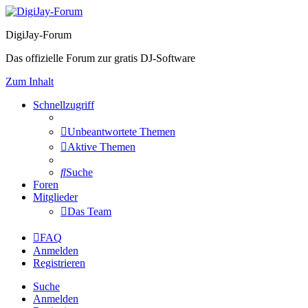
DigiJay-Forum
Das offizielle Forum zur gratis DJ-Software
Zum Inhalt
Schnellzugriff
Unbeantwortete Themen
Aktive Themen
Suche
Foren
Mitglieder
Das Team
FAQ
Anmelden
Registrieren
Suche
Anmelden