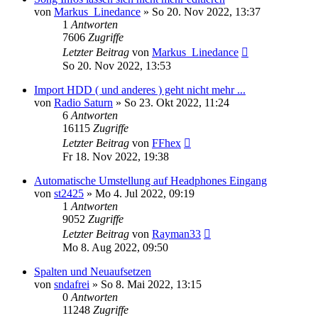
von
Markus_Linedance
» So 20. Nov 2022, 13:37
1
Antworten
7606
Zugriffe
Letzter Beitrag
von
Markus_Linedance
So 20. Nov 2022, 13:53
Import HDD ( und anderes ) geht nicht mehr ...
von
Radio Saturn
» So 23. Okt 2022, 11:24
6
Antworten
16115
Zugriffe
Letzter Beitrag
von
FFhex
Fr 18. Nov 2022, 19:38
Automatische Umstellung auf Headphones Eingang
von
st2425
» Mo 4. Jul 2022, 09:19
1
Antworten
9052
Zugriffe
Letzter Beitrag
von
Rayman33
Mo 8. Aug 2022, 09:50
Spalten und Neuaufsetzen
von
sndafrei
» So 8. Mai 2022, 13:15
0
Antworten
11248
Zugriffe