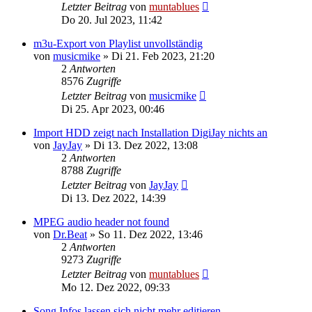
Letzter Beitrag
von
muntablues
Do 20. Jul 2023, 11:42
m3u-Export von Playlist unvollständig
von
musicmike
» Di 21. Feb 2023, 21:20
2
Antworten
8576
Zugriffe
Letzter Beitrag
von
musicmike
Di 25. Apr 2023, 00:46
Import HDD zeigt nach Installation DigiJay nichts an
von
JayJay
» Di 13. Dez 2022, 13:08
2
Antworten
8788
Zugriffe
Letzter Beitrag
von
JayJay
Di 13. Dez 2022, 14:39
MPEG audio header not found
von
Dr.Beat
» So 11. Dez 2022, 13:46
2
Antworten
9273
Zugriffe
Letzter Beitrag
von
muntablues
Mo 12. Dez 2022, 09:33
Song Infos lassen sich nicht mehr editieren