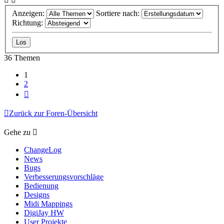
Anzeigen:
Sortiere nach:
Richtung:
36 Themen
1
2
Nächste
Zurück zur Foren-Übersicht
Gehe zu
ChangeLog
News
Bugs
Verbesserungsvorschläge
Bedienung
Designs
Midi Mappings
DigiJay HW
User Projekte