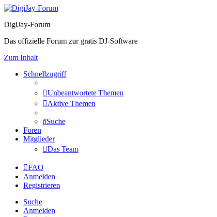
DigiJay-Forum
Das offizielle Forum zur gratis DJ-Software
Zum Inhalt
Schnellzugriff
Unbeantwortete Themen
Aktive Themen
Suche
Foren
Mitglieder
Das Team
FAQ
Anmelden
Registrieren
Suche
Anmelden