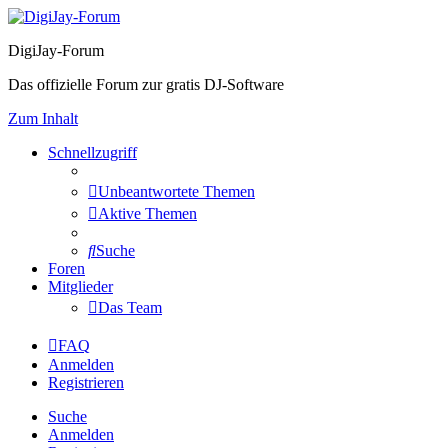
DigiJay-Forum
Das offizielle Forum zur gratis DJ-Software
Zum Inhalt
Schnellzugriff
Unbeantwortete Themen
Aktive Themen
Suche
Foren
Mitglieder
Das Team
FAQ
Anmelden
Registrieren
Suche
Anmelden