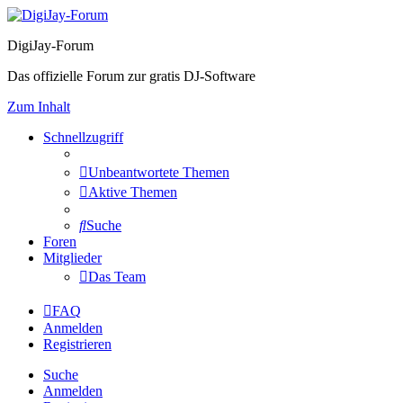
DigiJay-Forum
Das offizielle Forum zur gratis DJ-Software
Zum Inhalt
Schnellzugriff
Unbeantwortete Themen
Aktive Themen
Suche
Foren
Mitglieder
Das Team
FAQ
Anmelden
Registrieren
Suche
Anmelden