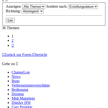
Anzeigen:
Sortiere nach:
Richtung:
36 Themen
1
2
Nächste
Zurück zur Foren-Übersicht
Gehe zu
ChangeLog
News
Bugs
Verbesserungsvorschläge
Bedienung
Designs
Midi Mappings
DigiJay HW
User Projekte