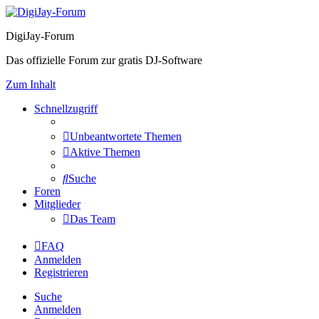
DigiJay-Forum
Das offizielle Forum zur gratis DJ-Software
Zum Inhalt
Schnellzugriff
Unbeantwortete Themen
Aktive Themen
Suche
Foren
Mitglieder
Das Team
FAQ
Anmelden
Registrieren
Suche
Anmelden