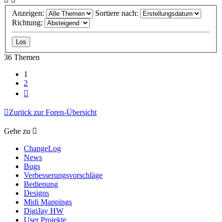
Anzeigen:
Sortiere nach:
Richtung:
36 Themen
1
2
Nächste
Zurück zur Foren-Übersicht
Gehe zu
ChangeLog
News
Bugs
Verbesserungsvorschläge
Bedienung
Designs
Midi Mappings
DigiJay HW
User Projekte