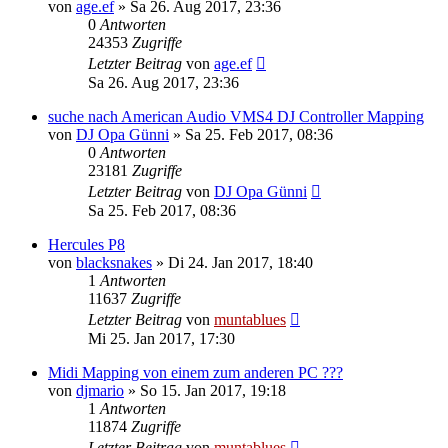
von
age.ef
» Sa 26. Aug 2017, 23:36
0
Antworten
24353
Zugriffe
Letzter Beitrag
von
age.ef
Sa 26. Aug 2017, 23:36
suche nach American Audio VMS4 DJ Controller Mapping
von
DJ Opa Günni
» Sa 25. Feb 2017, 08:36
0
Antworten
23181
Zugriffe
Letzter Beitrag
von
DJ Opa Günni
Sa 25. Feb 2017, 08:36
Hercules P8
von
blacksnakes
» Di 24. Jan 2017, 18:40
1
Antworten
11637
Zugriffe
Letzter Beitrag
von
muntablues
Mi 25. Jan 2017, 17:30
Midi Mapping von einem zum anderen PC ???
von
djmario
» So 15. Jan 2017, 19:18
1
Antworten
11874
Zugriffe
Letzter Beitrag
von
muntablues