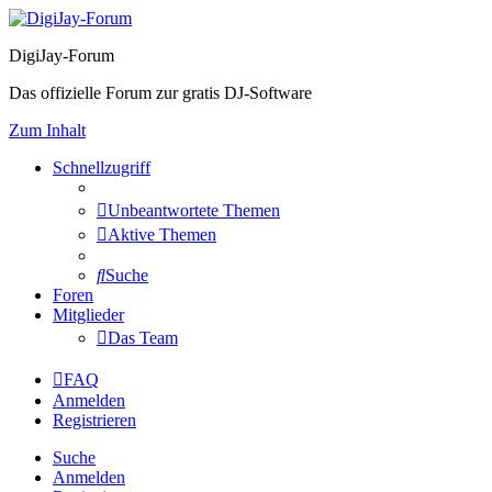
DigiJay-Forum
Das offizielle Forum zur gratis DJ-Software
Zum Inhalt
Schnellzugriff
Unbeantwortete Themen
Aktive Themen
Suche
Foren
Mitglieder
Das Team
FAQ
Anmelden
Registrieren
Suche
Anmelden