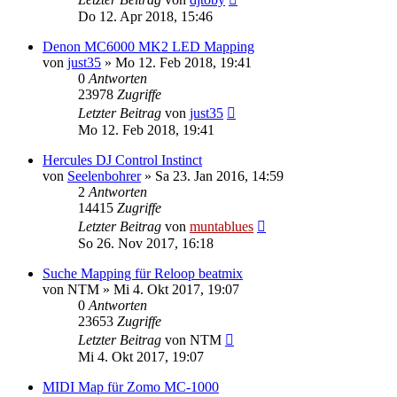
Do 12. Apr 2018, 15:46
Denon MC6000 MK2 LED Mapping
von
just35
» Mo 12. Feb 2018, 19:41
0
Antworten
23978
Zugriffe
Letzter Beitrag
von
just35
Mo 12. Feb 2018, 19:41
Hercules DJ Control Instinct
von
Seelenbohrer
» Sa 23. Jan 2016, 14:59
2
Antworten
14415
Zugriffe
Letzter Beitrag
von
muntablues
So 26. Nov 2017, 16:18
Suche Mapping für Reloop beatmix
von
NTM
» Mi 4. Okt 2017, 19:07
0
Antworten
23653
Zugriffe
Letzter Beitrag
von
NTM
Mi 4. Okt 2017, 19:07
MIDI Map für Zomo MC-1000