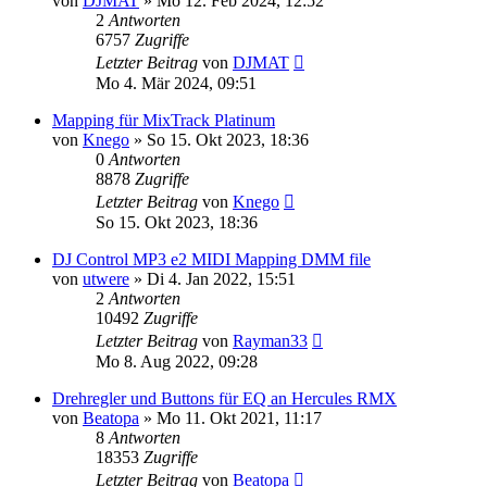
von
DJMAT
» Mo 12. Feb 2024, 12:52
2
Antworten
6757
Zugriffe
Letzter Beitrag
von
DJMAT
Mo 4. Mär 2024, 09:51
Mapping für MixTrack Platinum
von
Knego
» So 15. Okt 2023, 18:36
0
Antworten
8878
Zugriffe
Letzter Beitrag
von
Knego
So 15. Okt 2023, 18:36
DJ Control MP3 e2 MIDI Mapping DMM file
von
utwere
» Di 4. Jan 2022, 15:51
2
Antworten
10492
Zugriffe
Letzter Beitrag
von
Rayman33
Mo 8. Aug 2022, 09:28
Drehregler und Buttons für EQ an Hercules RMX
von
Beatopa
» Mo 11. Okt 2021, 11:17
8
Antworten
18353
Zugriffe
Letzter Beitrag
von
Beatopa