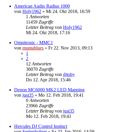
American Audio Radius 1000
von
Holy1962
» Mi 24. Okt 2018, 16:59
1
Antworten
11459
Zugriffe
Letzter Beitrag
von
Holy1962
Mi 24. Okt 2018, 17:16
Omnitronic - MMC1
von
muntablues
» Fr 22. Nov 2013, 09:13
1
2
12
Antworten
36070
Zugriffe
Letzter Beitrag
von
djtoby
Do 12. Apr 2018, 15:46
Denon MC6000 MK2 LED Mapping
von
just35
» Mo 12. Feb 2018, 19:41
0
Antworten
23966
Zugriffe
Letzter Beitrag
von
just35
Mo 12. Feb 2018, 19:41
Hercules DJ Control Instinct
von
Seelenbohrer
» Sa 23. Jan 2016, 14:59