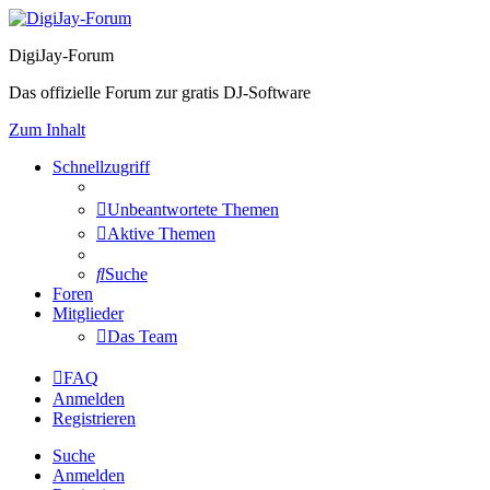
DigiJay-Forum
Das offizielle Forum zur gratis DJ-Software
Zum Inhalt
Schnellzugriff
Unbeantwortete Themen
Aktive Themen
Suche
Foren
Mitglieder
Das Team
FAQ
Anmelden
Registrieren
Suche
Anmelden