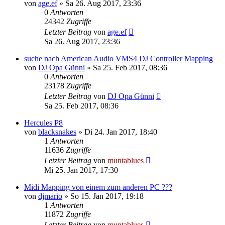
von
age.ef
» Sa 26. Aug 2017, 23:36
0
Antworten
24342
Zugriffe
Letzter Beitrag
von
age.ef
Sa 26. Aug 2017, 23:36
suche nach American Audio VMS4 DJ Controller Mapping
von
DJ Opa Günni
» Sa 25. Feb 2017, 08:36
0
Antworten
23178
Zugriffe
Letzter Beitrag
von
DJ Opa Günni
Sa 25. Feb 2017, 08:36
Hercules P8
von
blacksnakes
» Di 24. Jan 2017, 18:40
1
Antworten
11636
Zugriffe
Letzter Beitrag
von
muntablues
Mi 25. Jan 2017, 17:30
Midi Mapping von einem zum anderen PC ???
von
djmario
» So 15. Jan 2017, 19:18
1
Antworten
11872
Zugriffe
Letzter Beitrag
von
muntablues