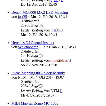
Do 12. Apr 2018, 15:46
Denon MC6000 MK2 LED Mapping
von
just35
» Mo 12. Feb 2018, 19:41
0
Antworten
23966
Zugriffe
Letzter Beitrag
von
just35
Mo 12. Feb 2018, 19:41
Hercules DJ Control Instinct
von
Seelenbohrer
» Sa 23. Jan 2016, 14:59
2
Antworten
14410
Zugriffe
Letzter Beitrag
von
muntablues
So 26. Nov 2017, 16:18
Suche Mapping für Reloop beatmix
von
NTM
» Mi 4. Okt 2017, 19:07
0
Antworten
23642
Zugriffe
Letzter Beitrag
von
NTM
Mi 4. Okt 2017, 19:07
MIDI Map für Zomo MC-1000