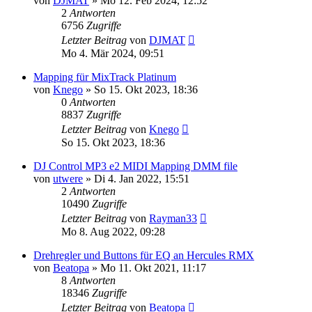
von
DJMAT
» Mo 12. Feb 2024, 12:52
2
Antworten
6756
Zugriffe
Letzter Beitrag
von
DJMAT
Mo 4. Mär 2024, 09:51
Mapping für MixTrack Platinum
von
Knego
» So 15. Okt 2023, 18:36
0
Antworten
8837
Zugriffe
Letzter Beitrag
von
Knego
So 15. Okt 2023, 18:36
DJ Control MP3 e2 MIDI Mapping DMM file
von
utwere
» Di 4. Jan 2022, 15:51
2
Antworten
10490
Zugriffe
Letzter Beitrag
von
Rayman33
Mo 8. Aug 2022, 09:28
Drehregler und Buttons für EQ an Hercules RMX
von
Beatopa
» Mo 11. Okt 2021, 11:17
8
Antworten
18346
Zugriffe
Letzter Beitrag
von
Beatopa