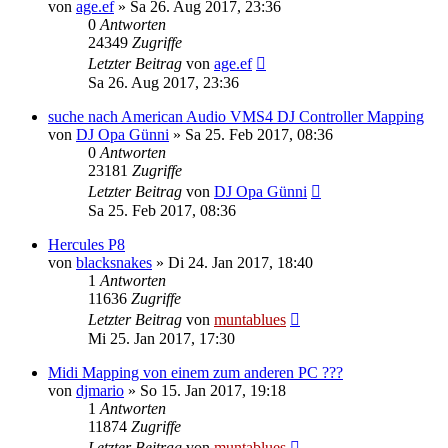
von
age.ef
» Sa 26. Aug 2017, 23:36
0
Antworten
24349
Zugriffe
Letzter Beitrag
von
age.ef
Sa 26. Aug 2017, 23:36
suche nach American Audio VMS4 DJ Controller Mapping
von
DJ Opa Günni
» Sa 25. Feb 2017, 08:36
0
Antworten
23181
Zugriffe
Letzter Beitrag
von
DJ Opa Günni
Sa 25. Feb 2017, 08:36
Hercules P8
von
blacksnakes
» Di 24. Jan 2017, 18:40
1
Antworten
11636
Zugriffe
Letzter Beitrag
von
muntablues
Mi 25. Jan 2017, 17:30
Midi Mapping von einem zum anderen PC ???
von
djmario
» So 15. Jan 2017, 19:18
1
Antworten
11874
Zugriffe
Letzter Beitrag
von
muntablues