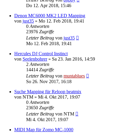
Do 12. Apr 2018, 15:46
Denon MC6000 MK2 LED Mapping
von
just35
» Mo 12. Feb 2018, 19:41
0
Antworten
23976
Zugriffe
Letzter Beitrag
von
just35
Mo 12. Feb 2018, 19:41
Hercules DJ Control Instinct
von
Seelenbohrer
» Sa 23. Jan 2016, 14:59
2
Antworten
14414
Zugriffe
Letzter Beitrag
von
muntablues
So 26. Nov 2017, 16:18
Suche Mapping für Reloop beatmix
von
NTM
» Mi 4. Okt 2017, 19:07
0
Antworten
23650
Zugriffe
Letzter Beitrag
von
NTM
Mi 4. Okt 2017, 19:07
MIDI Map für Zomo MC-1000