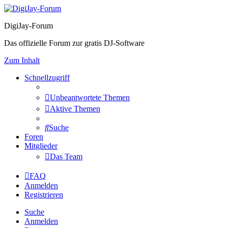
DigiJay-Forum
Das offizielle Forum zur gratis DJ-Software
Zum Inhalt
Schnellzugriff
Unbeantwortete Themen
Aktive Themen
Suche
Foren
Mitglieder
Das Team
FAQ
Anmelden
Registrieren
Suche
Anmelden