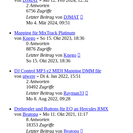
von
DJMAT
» Mo 12. Feb 2024, 12:52
2
Antworten
6756
Zugriffe
Letzter Beitrag
von
DJMAT
Mo 4. Mär 2024, 09:51
Mapping für MixTrack Platinum
von
Knego
» So 15. Okt 2023, 18:36
0
Antworten
8876
Zugriffe
Letzter Beitrag
von
Knego
So 15. Okt 2023, 18:36
DJ Control MP3 e2 MIDI Mapping DMM file
von
utwere
» Di 4. Jan 2022, 15:51
2
Antworten
10492
Zugriffe
Letzter Beitrag
von
Rayman33
Mo 8. Aug 2022, 09:28
Drehregler und Buttons für EQ an Hercules RMX
von
Beatopa
» Mo 11. Okt 2021, 11:17
8
Antworten
18353
Zugriffe
Letzter Beitrag
von
Beatopa