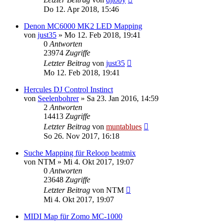
Do 12. Apr 2018, 15:46
Denon MC6000 MK2 LED Mapping
von
just35
» Mo 12. Feb 2018, 19:41
0
Antworten
23974
Zugriffe
Letzter Beitrag
von
just35
Mo 12. Feb 2018, 19:41
Hercules DJ Control Instinct
von
Seelenbohrer
» Sa 23. Jan 2016, 14:59
2
Antworten
14413
Zugriffe
Letzter Beitrag
von
muntablues
So 26. Nov 2017, 16:18
Suche Mapping für Reloop beatmix
von
NTM
» Mi 4. Okt 2017, 19:07
0
Antworten
23648
Zugriffe
Letzter Beitrag
von
NTM
Mi 4. Okt 2017, 19:07
MIDI Map für Zomo MC-1000