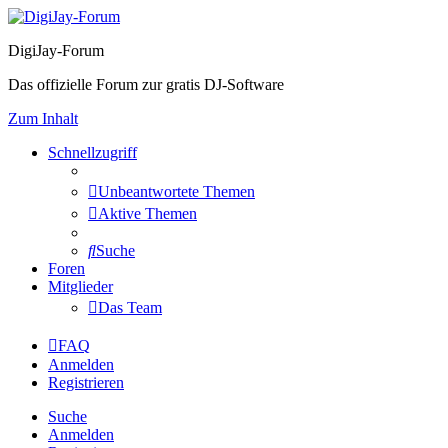
DigiJay-Forum
Das offizielle Forum zur gratis DJ-Software
Zum Inhalt
Schnellzugriff
Unbeantwortete Themen
Aktive Themen
Suche
Foren
Mitglieder
Das Team
FAQ
Anmelden
Registrieren
Suche
Anmelden