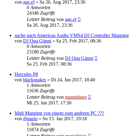
von
age.ef
» Sa 26. Aug 2017, 23:36
0
Antworten
24346
Zugriffe
Letzter Beitrag
von
age.ef
Sa 26. Aug 2017, 23:36
suche nach American Audio VMS4 DJ Controller Mapping
von
DJ Opa Günni
» Sa 25. Feb 2017, 08:36
0
Antworten
23180
Zugriffe
Letzter Beitrag
von
DJ Opa Günni
Sa 25. Feb 2017, 08:36
Hercules P8
von
blacksnakes
» Di 24. Jan 2017, 18:40
1
Antworten
11636
Zugriffe
Letzter Beitrag
von
muntablues
Mi 25. Jan 2017, 17:30
Midi Mapping von einem zum anderen PC ???
von
djmario
» So 15. Jan 2017, 19:18
1
Antworten
11874
Zugriffe
Letzter Beitrag
von
muntablues