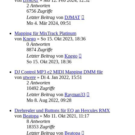
von
DJMAT
» Mo 12. Feb 2024, 12:52
2
Antworten
6756
Zugriffe
Letzter Beitrag
von
DJMAT
Mo 4. Mär 2024, 09:51
Mapping für MixTrack Platinum
von
Knego
» So 15. Okt 2023, 18:36
0
Antworten
8874
Zugriffe
Letzter Beitrag
von
Knego
So 15. Okt 2023, 18:36
DJ Control MP3 e2 MIDI Mapping DMM file
von
utwere
» Di 4. Jan 2022, 15:51
2
Antworten
10492
Zugriffe
Letzter Beitrag
von
Rayman33
Mo 8. Aug 2022, 09:28
Drehregler und Buttons für EQ an Hercules RMX
von
Beatopa
» Mo 11. Okt 2021, 11:17
8
Antworten
18353
Zugriffe
Letzter Beitrag
von
Beatopa