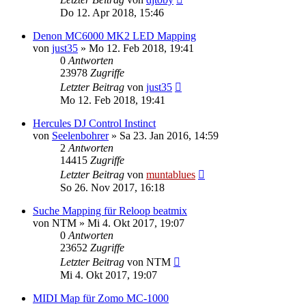
Do 12. Apr 2018, 15:46
Denon MC6000 MK2 LED Mapping
von
just35
» Mo 12. Feb 2018, 19:41
0
Antworten
23978
Zugriffe
Letzter Beitrag
von
just35
Mo 12. Feb 2018, 19:41
Hercules DJ Control Instinct
von
Seelenbohrer
» Sa 23. Jan 2016, 14:59
2
Antworten
14415
Zugriffe
Letzter Beitrag
von
muntablues
So 26. Nov 2017, 16:18
Suche Mapping für Reloop beatmix
von
NTM
» Mi 4. Okt 2017, 19:07
0
Antworten
23652
Zugriffe
Letzter Beitrag
von
NTM
Mi 4. Okt 2017, 19:07
MIDI Map für Zomo MC-1000