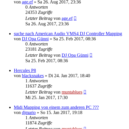
von
age.ef
» Sa 26. Aug 2017, 23:36
0
Antworten
24353
Zugriffe
Letzter Beitrag
von
age.ef
Sa 26. Aug 2017, 23:36
suche nach American Audio VMS4 DJ Controller Mapping
von
DJ Opa Günni
» Sa 25. Feb 2017, 08:36
0
Antworten
23181
Zugriffe
Letzter Beitrag
von
DJ Opa Günni
Sa 25. Feb 2017, 08:36
Hercules P8
von
blacksnakes
» Di 24. Jan 2017, 18:40
1
Antworten
11637
Zugriffe
Letzter Beitrag
von
muntablues
Mi 25. Jan 2017, 17:30
Midi Mapping von einem zum anderen PC ???
von
djmario
» So 15. Jan 2017, 19:18
1
Antworten
11874
Zugriffe
Letzter Beitrag
von
muntablues