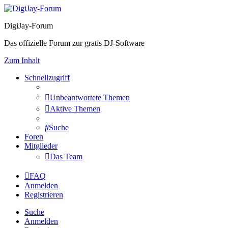
DigiJay-Forum
Das offizielle Forum zur gratis DJ-Software
Zum Inhalt
Schnellzugriff
Unbeantwortete Themen
Aktive Themen
Suche
Foren
Mitglieder
Das Team
FAQ
Anmelden
Registrieren
Suche
Anmelden