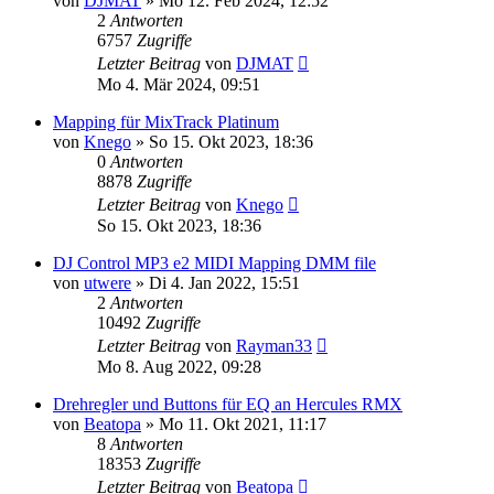
von
DJMAT
» Mo 12. Feb 2024, 12:52
2
Antworten
6757
Zugriffe
Letzter Beitrag
von
DJMAT
Mo 4. Mär 2024, 09:51
Mapping für MixTrack Platinum
von
Knego
» So 15. Okt 2023, 18:36
0
Antworten
8878
Zugriffe
Letzter Beitrag
von
Knego
So 15. Okt 2023, 18:36
DJ Control MP3 e2 MIDI Mapping DMM file
von
utwere
» Di 4. Jan 2022, 15:51
2
Antworten
10492
Zugriffe
Letzter Beitrag
von
Rayman33
Mo 8. Aug 2022, 09:28
Drehregler und Buttons für EQ an Hercules RMX
von
Beatopa
» Mo 11. Okt 2021, 11:17
8
Antworten
18353
Zugriffe
Letzter Beitrag
von
Beatopa